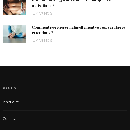
Probiotiques ? Quelles souches pour quelles
utilisations ?
IL Y A 7 MOIS
Comment régénérer naturellement vos os, cartilages
et tendons ?
IL Y A 8 MOIS
PAGES
Annuaire
Contact