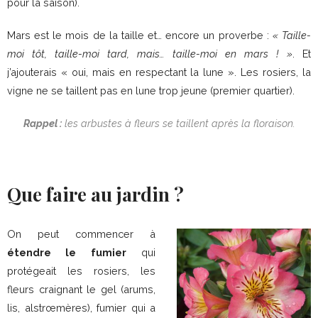
pour la saison).
Mars est le mois de la taille et… encore un proverbe :
« Taille-
moi tôt, taille-moi tard, mais… taille-moi en mars ! »
. Et
j’ajouterais « oui, mais en respectant la lune ». Les rosiers, la
vigne ne se taillent pas en lune trop jeune (premier quartier).
Rappel :
les arbustes à fleurs se taillent après la floraison.
Que faire au jardin ?
On peut commencer à
étendre le fumier
qui
protégeait les rosiers, les
fleurs craignant le gel (arums,
lis, alstrœmères), fumier qui a