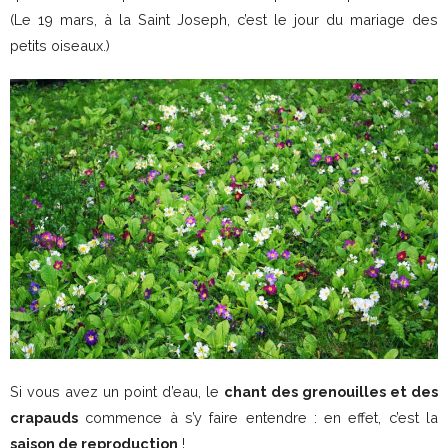
(Le 19 mars, à la Saint Joseph, c’est le jour du mariage des
petits oiseaux.)
Si vous avez un point d’eau, le
chant des grenouilles et des
crapauds
commence à s’y faire entendre : en effet, c’est la
saison de reproduction
!