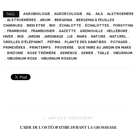
AGROBIOLOGIE
AGROÉCOLOGIE
AIL
AILS
ALSTROEMÈRE
TAGS :
ALSTROEMÈRES
ARUM
BERGENIA
BERGENIA À FEUILLES
CHARNUES
BIEN ETRE
BIO
ÉCHALOTTE
ÉCHALOTTES
FORSYTHIA
FRAMBOISE
FRAMBOISIER
GAZETTE
GRENOUILLE
HELLÉBORE
HIVER
IRIS
JARDIN
JARDINAGE
LIS
MARS
NATURE
NATUREL
OREILLES D'ÉLÉPHANT
PÉPINS
PLANTE DES SAVATIERS
POTAGER
PRIMEVÈRES
PRINTEMPS
PROVERBE
QUE FAIRE AU JARDIN EN MARS
RHIZOME
ROSE TRÉMIÈRE
SEMENCE
SEMER
TAILLE
VIBURNUM
VIBURNUM ROSE
VIBURNUM ROSEUM
ARTICLE PRÉCÉDENT
L’AIDE DE L’OSTÉOPATHIE DURANT LA GROSSESSE