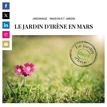
Share
on
JARDINAGE
MAISON ET JARDIN
Share
Facebook
LE JARDIN D’IRÈNE EN MARS
on
Share
Twitter
on
Share
LinkedIn
on
Share
Instagram
on
Email