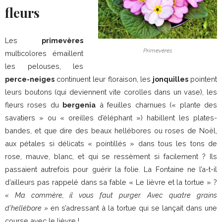
fleurs
Les
primevères
Primevères
multicolores émaillent
les pelouses, les
perce-neiges
continuent leur floraison, les
jonquilles
pointent
leurs boutons (qui deviennent vite corolles dans un vase), les
fleurs roses du
bergenia
à feuilles charnues (« plante des
savatiers » ou « oreilles d’éléphant ») habillent les plates-
bandes, et que dire des beaux hellébores ou roses de Noël,
aux pétales si délicats « pointillés » dans tous les tons de
rose, mauve, blanc, et qui se ressèment si facilement ? Ils
passaient autrefois pour guérir la folie. La Fontaine ne l’a-t-il
d’ailleurs pas rappelé dans sa fable « Le lièvre et la tortue » ?
« Ma commère, il vous faut purger. Avec quatre grains
d’hellébore »
en s’adressant à la tortue qui se lançait dans une
course avec le lièvre !