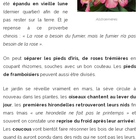
été
épandu en vieille lune
(dernier quartier) afin de ne
Alstrœmères
pas rester sur la terre. Et je
repense à ce proverbe
chinois :
« La rose a besoin du fumier, mais le fumier n’a pas
besoin de la rose »
.
On peut
séparer les pieds d’iris, de roses trémières
en
coupant rhizomes, souches avec un bon couteau. Les
pieds
de framboisiers
peuvent aussi être divisés.
Le jardin se réveille vraiment en mars, la sève circule à
nouveau dans les plantes, les
oiseaux chantent au lever du
jour
, les
premières hirondelles retrouveront leurs nids
fin
mars (mais
« une hirondelle ne fait pas le printemps »
et
souvent on constate une
reprise du froid après leur arrivée
).
Les
coucous
vont bientôt faire résonner les bois de leur chant
quand ils auront pondu dans des nids qui ne sont pas les leurs.