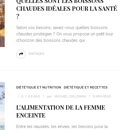
QUELLES SONT LES BOISSONS
CHAUDES IDÉALES POUR LA SANTÉ
?
Selon vos besoins, savez-vous quelles boissons
chaudes privilégier ? On vous propose un petit tour
d’horizon des boissons chaudes qui
PARTAGER
DIÉTÉTIQUE ET NUTRITION
DIÉTÉTIQUE ET RECETTES
IL Y A 6 ANS
par :
MICKAËL DIELEMAN
6 MIN READ
L’ALIMENTATION DE LA FEMME
ENCEINTE
Entre les nausées, les envies, les besoins pour la