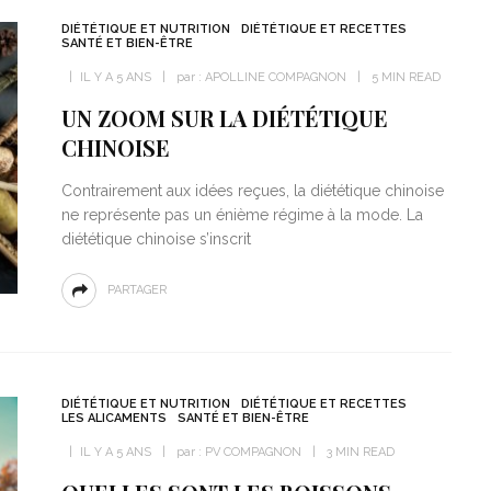
DIÉTÉTIQUE ET NUTRITION
DIÉTÉTIQUE ET RECETTES
SANTÉ ET BIEN-ÊTRE
IL Y A 5 ANS
par :
APOLLINE COMPAGNON
5 MIN READ
UN ZOOM SUR LA DIÉTÉTIQUE
CHINOISE
Contrairement aux idées reçues, la diététique chinoise
ne représente pas un énième régime à la mode. La
diététique chinoise s’inscrit
PARTAGER
DIÉTÉTIQUE ET NUTRITION
DIÉTÉTIQUE ET RECETTES
LES ALICAMENTS
SANTÉ ET BIEN-ÊTRE
IL Y A 5 ANS
par :
PV COMPAGNON
3 MIN READ