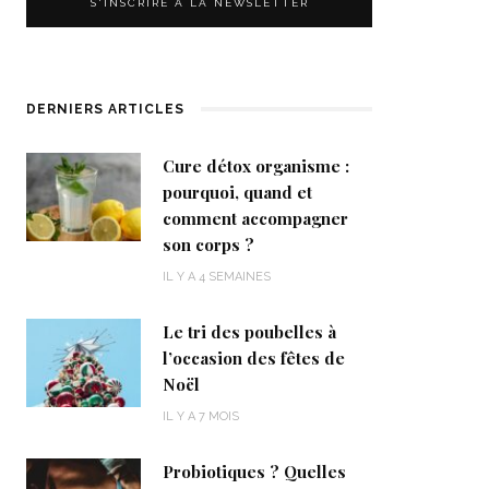
DERNIERS ARTICLES
Cure détox organisme :
pourquoi, quand et
comment accompagner
son corps ?
IL Y A 4 SEMAINES
Le tri des poubelles à
l’occasion des fêtes de
Noël
IL Y A 7 MOIS
Probiotiques ? Quelles