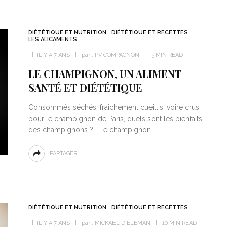
DIÉTÉTIQUE ET NUTRITION
DIÉTÉTIQUE ET RECETTES
LES ALICAMENTS
IL Y A 7 ANS
par :
PV COMPAGNON
5 MIN READ
LE CHAMPIGNON, UN ALIMENT
SANTÉ ET DIÉTÉTIQUE
Consommés séchés, fraîchement cueillis, voire crus
pour le champignon de Paris, quels sont les bienfaits
des champignons ? Le champignon,
PARTAGER
DIÉTÉTIQUE ET NUTRITION
DIÉTÉTIQUE ET RECETTES
IL Y A 7 ANS
par :
MICKAËL DIELEMAN
10 MIN READ