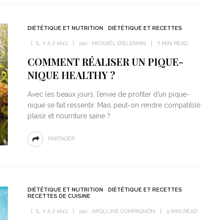
DIÉTÉTIQUE ET NUTRITION
DIÉTÉTIQUE ET RECETTES
IL Y A 7 ANS
par :
MICKAËL DIELEMAN
7 MIN READ
COMMENT RÉALISER UN PIQUE-
NIQUE HEALTHY ?
Avec les beaux jours, l’envie de profiter d’un pique-
nique se fait ressentir. Mais peut-on rendre compatible
plaisir et nourriture saine ?
PARTAGER
DIÉTÉTIQUE ET NUTRITION
DIÉTÉTIQUE ET RECETTES
RECETTES DE CUISINE
IL Y A 7 ANS
par :
APOLLINE COMPAGNON
5 MIN READ