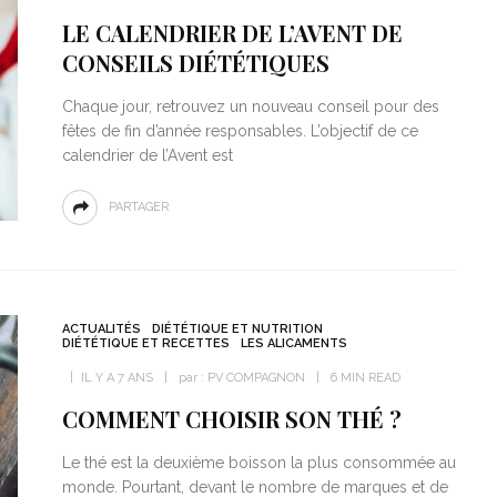
LE CALENDRIER DE L’AVENT DE
CONSEILS DIÉTÉTIQUES
Chaque jour, retrouvez un nouveau conseil pour des
fêtes de fin d’année responsables. L’objectif de ce
calendrier de l’Avent est
PARTAGER
ACTUALITÉS
DIÉTÉTIQUE ET NUTRITION
DIÉTÉTIQUE ET RECETTES
LES ALICAMENTS
IL Y A 7 ANS
par :
PV COMPAGNON
6 MIN READ
COMMENT CHOISIR SON THÉ ?
Le thé est la deuxième boisson la plus consommée au
monde. Pourtant, devant le nombre de marques et de