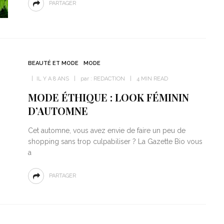
PARTAGER
BEAUTÉ ET MODE
MODE
IL Y A 8 ANS
par :
REDACTION
4 MIN READ
MODE ÉTHIQUE : LOOK FÉMININ
D’AUTOMNE
Cet automne, vous avez envie de faire un peu de
shopping sans trop culpabiliser ? La Gazette Bio vous
a
PARTAGER