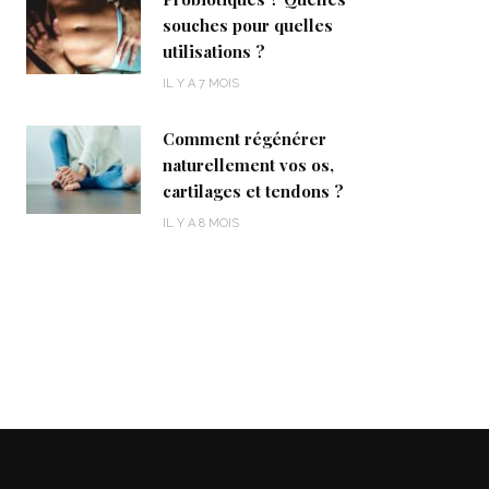
souches pour quelles
utilisations ?
IL Y A 7 MOIS
Comment régénérer
naturellement vos os,
cartilages et tendons ?
IL Y A 8 MOIS