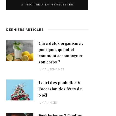
DERNIERS ARTICLES
Cure détox organisme :
pourquoi, quand et
comment accompagner
son corps ?
IL Y A 4 SEMAINES
Le tri des poubelles à
l’occasion des fêtes de
Noël
IL Y A 7 MOIS
Probiotiques ? Quelles