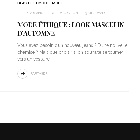
BEAUTÉ ET MODE
MODE
IL Y A 8 ANS
par :
REDACTION
3 MIN READ
MODE ÉTHIQUE : LOOK MASCULIN
D’AUTOMNE
Vous avez besoin d’un nouveau jeans ? D’une nouvelle
chemise ? Mais que choisir si on souhaite se tourner
vers un vestiaire
PARTAGER