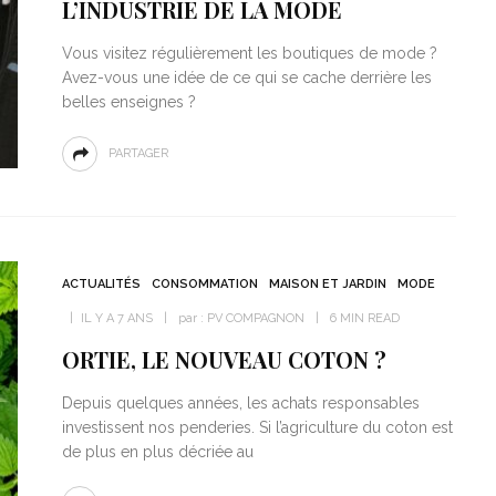
L’INDUSTRIE DE LA MODE
Vous visitez régulièrement les boutiques de mode ?
Avez-vous une idée de ce qui se cache derrière les
belles enseignes ?
PARTAGER
ACTUALITÉS
CONSOMMATION
MAISON ET JARDIN
MODE
IL Y A 7 ANS
par :
PV COMPAGNON
6 MIN READ
ORTIE, LE NOUVEAU COTON ?
Depuis quelques années, les achats responsables
investissent nos penderies. Si l’agriculture du coton est
de plus en plus décriée au