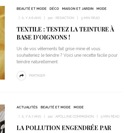
BEAUTÉ ET MODE
DÉCO
MAISON ET JARDIN
MODE
IL Y A 6 ANS
par :
REDACTION
5 MIN READ
TEXTILE : TESTEZ LA TEINTURE À
BASE D’OIGNONS !
Un de vos vêtements fait grise mine et vous
souhaiteriez le teindre ? Voici une recette facile pour
teindre naturellement
PARTAGER
ACTUALITÉS
BEAUTÉ ET MODE
MODE
IL Y A 7 ANS
par :
APOLLINE COMPAGNON
5 MIN READ
LA POLLUTION ENGENDRÉE PAR