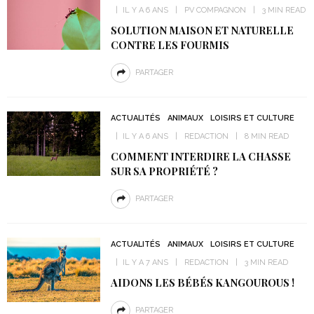
IL Y A 6 ANS
PV COMPAGNON
3 MIN READ
SOLUTION MAISON ET NATURELLE
CONTRE LES FOURMIS
PARTAGER
ACTUALITÉS
ANIMAUX
LOISIRS ET CULTURE
IL Y A 6 ANS
REDACTION
8 MIN READ
COMMENT INTERDIRE LA CHASSE
SUR SA PROPRIÉTÉ ?
PARTAGER
ACTUALITÉS
ANIMAUX
LOISIRS ET CULTURE
IL Y A 7 ANS
REDACTION
3 MIN READ
AIDONS LES BÉBÉS KANGOUROUS !
PARTAGER