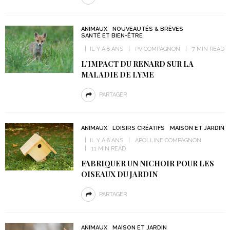
ANIMAUX
NOUVEAUTÉS & BRÈVES
SANTÉ ET BIEN-ÊTRE
IL Y A 8 ANS
PV COMPAGNON
7 MIN READ
L’IMPACT DU RENARD SUR LA
MALADIE DE LYME
PARTAGER
ANIMAUX
LOISIRS CRÉATIFS
MAISON ET JARDIN
IL Y A 8 ANS
APOLLINE COMPAGNON
11 MIN READ
FABRIQUER UN NICHOIR POUR LES
OISEAUX DU JARDIN
PARTAGER
ANIMAUX
MAISON ET JARDIN