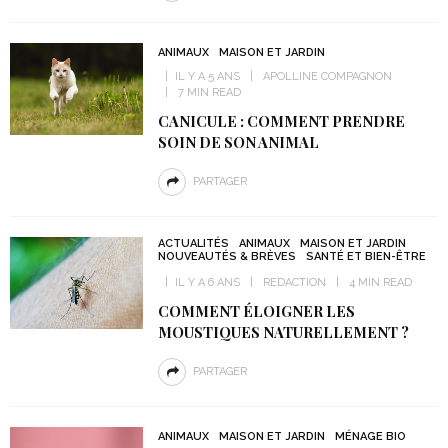
ANIMAUX
MAISON ET JARDIN
IL Y A 5 ANS
APOLLINE COMPAGNON
7 MIN READ
CANICULE : COMMENT PRENDRE
SOIN DE SON ANIMAL
PARTAGER
ACTUALITÉS
ANIMAUX
MAISON ET JARDIN
NOUVEAUTÉS & BRÈVES
SANTÉ ET BIEN-ÊTRE
IL Y A 6 ANS
REDACTION
4 MIN READ
COMMENT ÉLOIGNER LES
MOUSTIQUES NATURELLEMENT ?
PARTAGER
ANIMAUX
MAISON ET JARDIN
MÉNAGE BIO