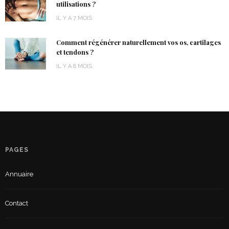
utilisations ?
IL Y A 7 MOIS
Comment régénérer naturellement vos os, cartilages
et tendons ?
IL Y A 8 MOIS
PAGES
Annuaire
Contact