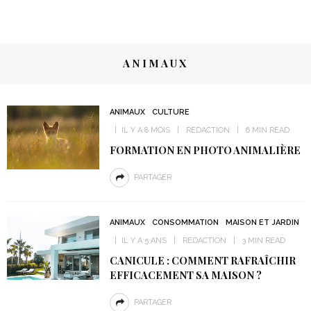
ANIMAUX
ANIMAUX
CULTURE
IL Y A 8 MOIS
REDACTION
6 MIN READ
FORMATION EN PHOTO ANIMALIÈRE
PARTAGER
ANIMAUX
CONSOMMATION
MAISON ET JARDIN
IL Y A 5 ANS
REDACTION
3 MIN READ
CANICULE : COMMENT RAFRAÎCHIR
EFFICACEMENT SA MAISON ?
PARTAGER