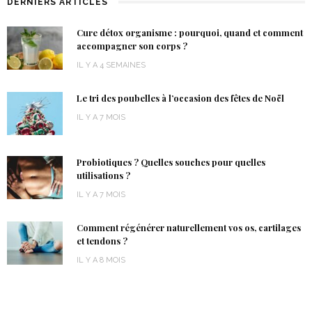
DERNIERS ARTICLES
Cure détox organisme : pourquoi, quand et comment
accompagner son corps ?
IL Y A 4 SEMAINES
Le tri des poubelles à l’occasion des fêtes de Noël
IL Y A 7 MOIS
Probiotiques ? Quelles souches pour quelles
utilisations ?
IL Y A 7 MOIS
Comment régénérer naturellement vos os, cartilages
et tendons ?
IL Y A 8 MOIS