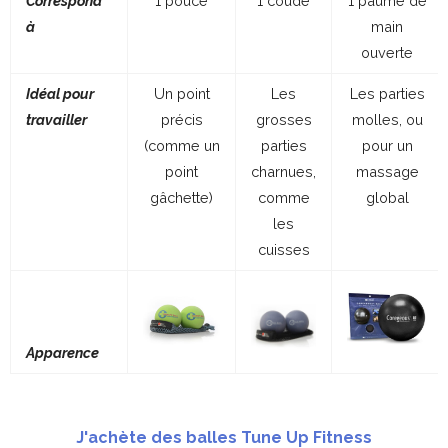
Correspond
1 pouce
1 coude
1 paume de
à
main
ouverte
Idéal pour
Un point
Les
Les parties
travailler
précis
grosses
molles, ou
(comme un
parties
pour un
point
charnues,
massage
gâchette)
comme
global
les
cuisses
Apparence
J'achète des balles Tune Up Fitness