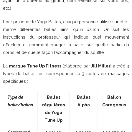
ayant un problème au genou, cela retentisse sur votre dos,
etc.)
Pour pratiquer le Yoga Balles, chaque personne utilise sur elle-
même différentes balles, ainsi qu’un ballon. On suit les
instructions du professeur qui indique quel mouvement
effectuer et comment bouger la balle, sur quelle partie du
corps, et de quelle façon l’accompagner du souffle.
La
marque Tune Up Fitness
(élaborée par
Jill Miller
) a créé 3
types de balles, qui correspondent à 3 sortes de massages
spécifiques :
Type de
Balles
Balles
Ballon
balle/ballon
régulières
Alpha
Coregeous
de Yoga
Tune Up