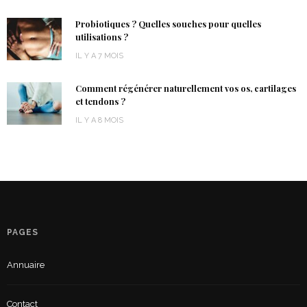
Probiotiques ? Quelles souches pour quelles
utilisations ?
IL Y A 7 MOIS
Comment régénérer naturellement vos os, cartilages
et tendons ?
IL Y A 8 MOIS
PAGES
Annuaire
Contact