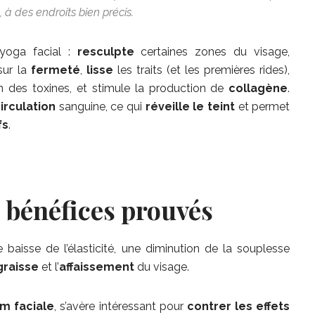
, à des endroits bien précis.
 yoga facial :
resculpte
certaines zones du visage,
sur la
fermeté
,
lisse
les traits (et les premières rides),
on des toxines, et stimule la production de
collagène
.
irculation
sanguine, ce qui
réveille le teint
et permet
fs
.
s bénéfices prouvés
 baisse de l’élasticité, une diminution de la souplesse
graisse
et l’
affaissement
du visage.
m faciale
, s’avère intéressant pour
contrer les effets