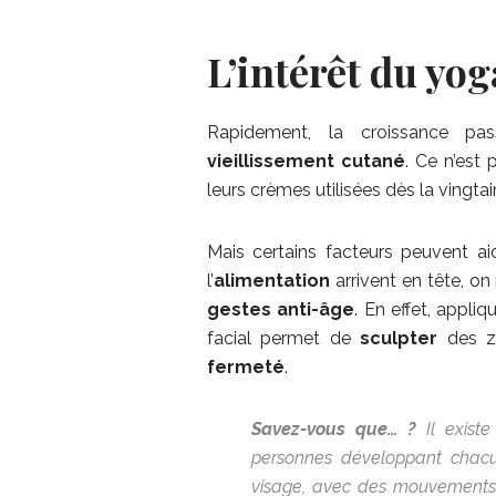
L’intérêt du yog
Rapidement, la croissance pas
vieillissement cutané
. Ce n’est 
leurs crèmes utilisées dès la vingtai
Mais certains facteurs peuvent a
l’
alimentation
arrivent en tête, on
gestes anti-âge
. En effet, appli
facial permet de
sculpter
des zo
fermeté
.
Savez-vous que… ?
Il existe
personnes développant chacu
visage, avec des mouvements o