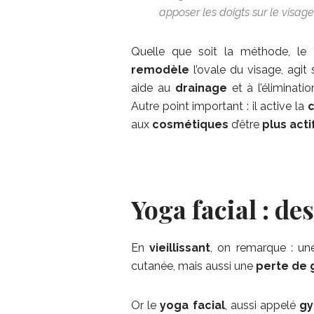
apposer les doigts sur le visage
Quelle que soit la méthode, le
remodèle
l’ovale du visage, agit 
aide au
drainage
et à l’éliminati
Autre point important : il active la
c
aux
cosmétiques
d’être
plus
acti
Yoga facial : de
En
vieillissant
, on remarque : une
cutanée, mais aussi une
perte de 
Or le
yoga facial
, aussi appelé
gy