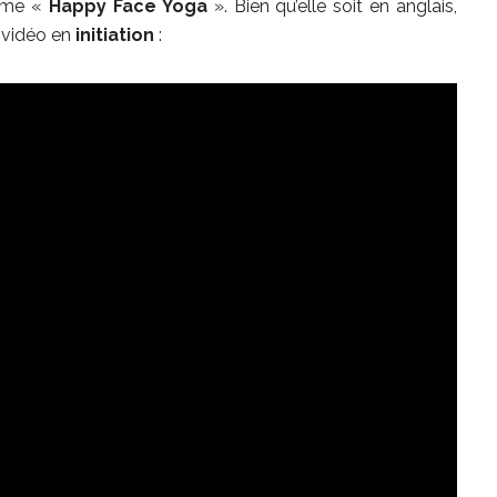
amme «
Happy Face Yoga
». Bien qu’elle soit en anglais,
 vidéo en
initiation
: