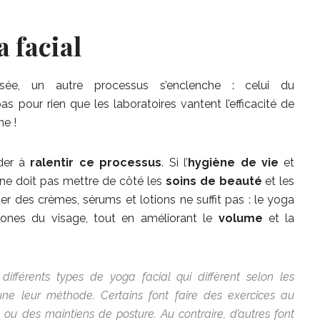
a facial
sée, un autre processus s’enclenche : celui du
pas pour rien que les laboratoires vantent l’efficacité de
ne !
ider à
ralentir ce processus
. Si l’
hygiène de vie
et
 ne doit pas mettre de côté les
soins de beauté
et les
quer des crèmes, sérums et lotions ne suffit pas : le yoga
nes du visage, tout en améliorant le
volume
et la
 différents types de yoga facial qui diffèrent selon les
ne leur méthode. Certains font faire des exercices au
u des maintiens de posture. Au contraire, d’autres font