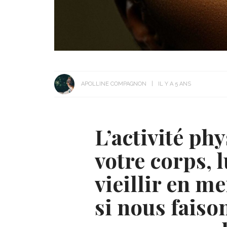
APOLLINE COMPAGNON
IL Y A 5 ANS
L’activité ph
votre corps, 
vieillir en m
si nous faiso