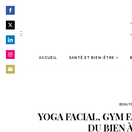
Share
on
Share
Facebook
on
Share
Twitter
on
ACCUEIL
SANTÉ ET BIEN-ÊTRE
Share
LinkedIn
on
Share
Instagram
on
Email
BEAUT
YOGA FACIAL, GYM 
DU BIEN 