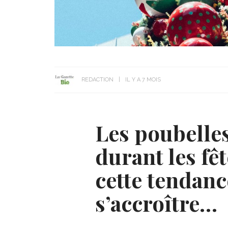
REDACTION
IL Y A 7 MOIS
Les poubelle
durant les fêt
cette tendanc
s’accroître…