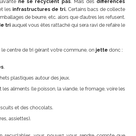
suivante
ne se recyclent pas
. Mais des
différences
t les
infrastructures de tri.
Certains bacs de collecte
emballages de beurre, etc. alors que d’autres les refusent.
e tri
auquel vous êtes rattaché qui sera ravi de refaire le
 le centre de tri gérant votre commune, on
jette
donc :
és
.
hets plastiques autour des jeux.
les aliments (le poisson, la viande, le fromage, voire les
scuits et des chocolats.
res, assiettes).
non recyclables, vous pouvez vous rendre compte que