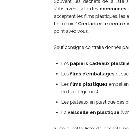
Souvent, les déchets de la liste 
s’observent selon les
communes
e
acceptent les films plastiques, les 
Le mieux ?
Contacter le centre d
point avec vous.
Sauf consigne contraire donnée par
Les
papiers cadeaux plastifi
Les
films d’emballages
et sac
Les
films plastiques
emballant 
fruits et légumes).
Les plateaux en plastique des bi
La
vaisselle en plastique
(ver
Suite à cette liste de déchets 