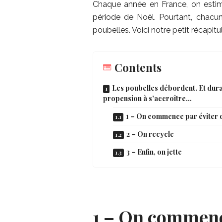
Chaque année en France, on est
période de Noël. Pourtant, chacun 
poubelles. Voici notre petit récapitu
Contents
Les poubelles débordent. Et duran
propension à s’accroître…
1 – On commence par éviter 
2 – On recycle
3 – Enfin, on jette
1 – On commence