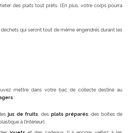
heter des plats tout prêts. (En plus, votre corps pourra
s déchets qui seront tout de même engendrés durant les
ouvez mettre dans votre bac de collecte destiné au
agers
:
es
jus
de fruits
, des
plats préparés
, des boîtes de
astique à l’intérieur).
des
jouets
et des cadeaux. (Là encore, veillez à les