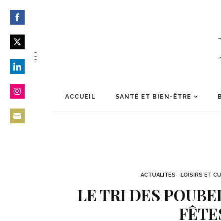
Share
on
Share
Facebook
on
Share
Twitter
on
ACCUEIL
SANTÉ ET BIEN-ÊTRE
Share
LinkedIn
on
Share
Instagram
on
Email
ACTUALITÉS
LOISIRS ET C
LE TRI DES POUBE
FÊTE