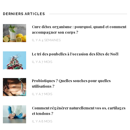
DERNIERS ARTICLES
Cure détox organisme : pourquoi, quand et comment
accompagner son corps ?
IL Y A 4 SEMAINES
Le tri des poubelles à l’occasion des fêtes de Noël
IL Y A 7 MOIS
Probiotiques ? Quelles souches pour quelles
utilisations ?
IL Y A 7 MOIS
Comment régénérer naturellement vos os, cartilages
et tendons ?
IL Y A 8 MOIS