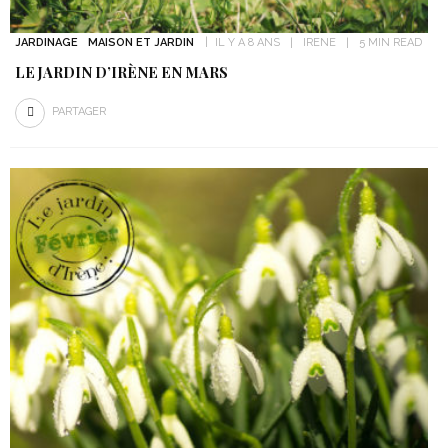
JARDINAGE
MAISON ET JARDIN
IL Y A 8 ANS
IRENE
5 MIN READ
LE JARDIN D’IRÈNE EN MARS
PARTAGER