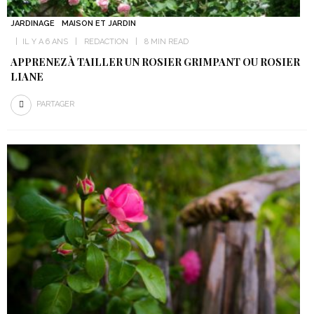
JARDINAGE
MAISON ET JARDIN
IL Y A 6 ANS
REDACTION
8 MIN READ
APPRENEZ À TAILLER UN ROSIER GRIMPANT OU ROSIER
LIANE
PARTAGER