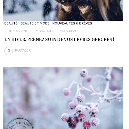
BEAUTÉ
BEAUTÉ ET MODE
NOUVEAUTÉS & BRÈVES
IL Y A 7 ANS
REDACTION
7 MIN READ
EN HIVER, PRENEZ SOIN DE VOS LÈVRES GERCÉES !
PARTAGER