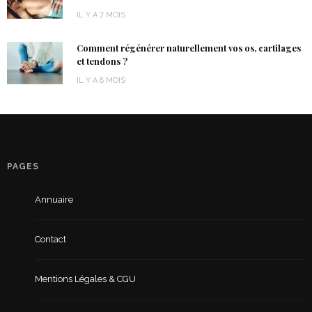
IL Y A 7 MOIS
Comment régénérer naturellement vos os, cartilages
et tendons ?
IL Y A 8 MOIS
PAGES
Annuaire
Contact
Mentions Légales & CGU