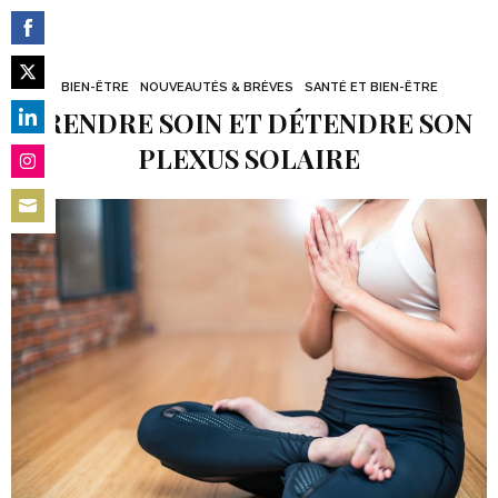
Share
on
BIEN-ÊTRE
NOUVEAUTÉS & BRÈVES
SANTÉ ET BIEN-ÊTRE
Share
Facebook
PRENDRE SOIN ET DÉTENDRE SON
on
Share
PLEXUS SOLAIRE
Twitter
on
Share
LinkedIn
on
Share
Instagram
on
Email