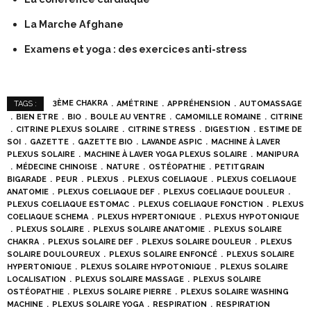
La Marche Afghane
Examens et yoga : des exercices anti-stress
3ÈME CHAKRA
AMÉTRINE
APPRÉHENSION
AUTOMASSAGE
TAGS :
BIEN ETRE
BIO
BOULE AU VENTRE
CAMOMILLE ROMAINE
CITRINE
CITRINE PLEXUS SOLAIRE
CITRINE STRESS
DIGESTION
ESTIME DE
SOI
GAZETTE
GAZETTE BIO
LAVANDE ASPIC
MACHINE À LAVER
PLEXUS SOLAIRE
MACHINE À LAVER YOGA PLEXUS SOLAIRE
MANIPURA
MÉDECINE CHINOISE
NATURE
OSTÉOPATHIE
PETITGRAIN
BIGARADE
PEUR
PLEXUS
PLEXUS COELIAQUE
PLEXUS COELIAQUE
ANATOMIE
PLEXUS COELIAQUE DEF
PLEXUS COELIAQUE DOULEUR
PLEXUS COELIAQUE ESTOMAC
PLEXUS COELIAQUE FONCTION
PLEXUS
COELIAQUE SCHEMA
PLEXUS HYPERTONIQUE
PLEXUS HYPOTONIQUE
PLEXUS SOLAIRE
PLEXUS SOLAIRE ANATOMIE
PLEXUS SOLAIRE
CHAKRA
PLEXUS SOLAIRE DEF
PLEXUS SOLAIRE DOULEUR
PLEXUS
SOLAIRE DOULOUREUX
PLEXUS SOLAIRE ENFONCÉ
PLEXUS SOLAIRE
HYPERTONIQUE
PLEXUS SOLAIRE HYPOTONIQUE
PLEXUS SOLAIRE
LOCALISATION
PLEXUS SOLAIRE MASSAGE
PLEXUS SOLAIRE
OSTÉOPATHIE
PLEXUS SOLAIRE PIERRE
PLEXUS SOLAIRE WASHING
MACHINE
PLEXUS SOLAIRE YOGA
RESPIRATION
RESPIRATION