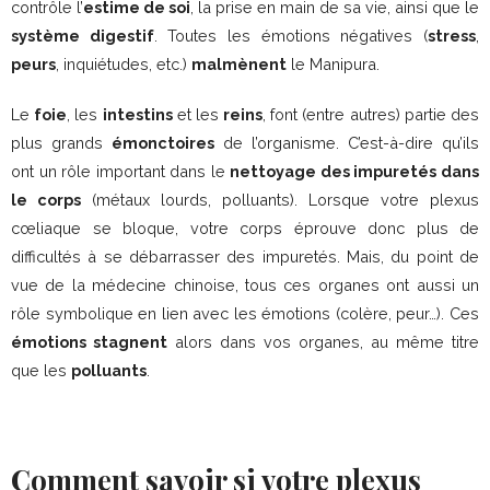
contrôle l’
estime de soi
, la prise en main de sa vie, ainsi que le
système digestif
. Toutes les émotions négatives (
stress
,
peurs
, inquiétudes, etc.)
malmènent
le Manipura.
Le
foie
, les
intestins
et les
reins
, font (entre autres) partie des
plus grands
émonctoires
de l’organisme. C’est-à-dire qu’ils
ont un rôle important dans le
nettoyage des impuretés dans
le corps
(métaux lourds, polluants). Lorsque votre plexus
cœliaque se bloque, votre corps éprouve donc plus de
difficultés à se débarrasser des impuretés. Mais, du point de
vue de la médecine chinoise, tous ces organes ont aussi un
rôle symbolique en lien avec les émotions (colère, peur…). Ces
émotions stagnent
alors dans vos organes, au même titre
que les
polluants
.
Comment savoir si votre plexus