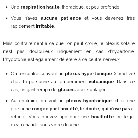
Une
respiration haute
, thoracique, et peu profonde ;
Vous n’avez
aucune patience
et vous devenez très
rapidement
irritable
.
Mais contrairement à ce que l’on peut croire, le plexus solaire
n’est pas douloureux uniquement en cas d’hypertonie.
L’hypotonie est également délétère à ce centre nerveux.
On rencontre souvent un
plexus hypertonique
(suractivé)
chez la personne au tempérament
volcanique
. Dans ce
cas, un gant rempli de
glaçons
peut soulager.
Au contraire, on voit un
plexus hypotonique
chez une
personne
rongée par l’anxiété
, le
doute
,
qui n’ose pas
et
refoule. Vous pouvez appliquer une
bouillotte
ou le jet
d’eau chaude sous votre douche.