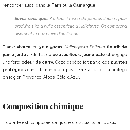
rencontrer aussi dans le
Tarn
ou la
Camargue
.
Savez-vous que… ?
Il faut 1 tonne de plantes fleuries pour
produire 1 kg d’huile essentielle d’Hélichryse. On comprend
aisément le prix élevé d’un flacon…
Plante
vivace
de
30 à 50cm
,
Helichrysum italicum
fleurit de
juin à juillet
. Elle fait de
petites fleurs jaune pâle
et dégage
une forte
odeur de curry
. Cette espèce fait partie des
plantes
protégées
dans de nombreux pays. En France, on la protège
en région Provence-Alpes-Côte d’Azur.
Composition chimique
La plante est composée de quatre constituants principaux :