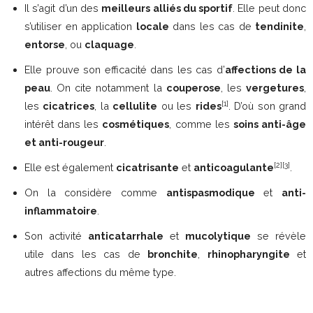
Il s’agit d’un des
meilleurs alliés du sportif
. Elle peut donc
s’utiliser en application
locale
dans les cas de
tendinite
,
entorse
, ou
claquage
.
Elle prouve son efficacité dans les cas d’
affections de la
peau
. On cite notamment la
couperose
, les
vergetures
,
[1]
les
cicatrices
, la
cellulite
ou les
rides
. D’où son grand
intérêt dans les
cosmétiques
, comme les
soins anti-âge
et anti-rougeur
.
[2][3]
Elle est également
cicatrisante
et
anticoagulante
.
On la considère comme
antispasmodique
et
anti-
inflammatoire
.
Son activité
anticatarrhale
et
mucolytique
se révèle
utile dans les cas de
bronchite
,
rhinopharyngite
et
autres affections du même type.