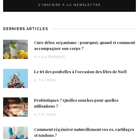
DERNIERS ARTICLES
Cure détox organisme : pourquoi, quand et comment
accompagner son corps ?
IL Y A 4 SEMAINES
Le tri des poubelles à l’occasion des fêtes de Noël
IL Y A 7 MOIS
Probiotiques ? Quelles souches pour quelles
utilisations ?
IL Y A 7 MOIS
Comment régénérer naturellement vos os, cartilages
et tendons ?