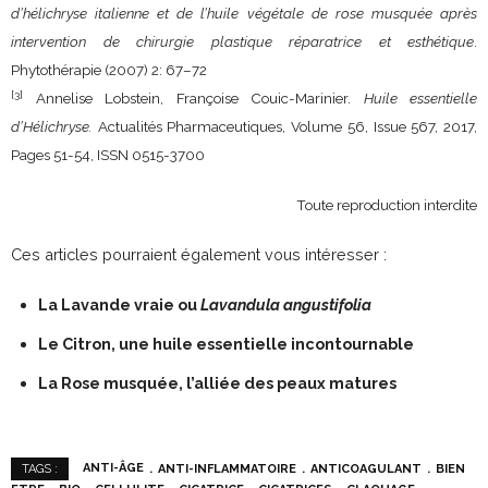
d’hélichryse italienne et de l’huile végétale de rose musquée après
intervention de chirurgie plastique réparatrice et esthétique
.
Phytothérapie (2007) 2: 67–72
[3]
Annelise Lobstein, Françoise Couic-Marinier.
Huile essentielle
d’Hélichryse.
Actualités Pharmaceutiques, Volume 56, Issue 567, 2017,
Pages 51-54, ISSN 0515-3700
Toute reproduction interdite
Ces articles pourraient également vous intéresser :
La Lavande vraie ou
Lavandula angustifolia
Le Citron, une huile essentielle incontournable
La Rose musquée, l’alliée des peaux matures
ANTI-ÂGE
ANTI-INFLAMMATOIRE
ANTICOAGULANT
BIEN
TAGS :