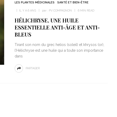
LES PLANTES MÉDICINALES
SANTÉ ET BIEN-ÊTRE
IL Y A 6 ANS
par :
PV COMPAGNON
6 MIN READ
HÉLICHRYSE, UNE HUILE
ESSENTIELLE ANTI-ÂGE ET ANTI-
BLEUS
Tirant son nom du grec helios (soleil) et khrysos (or),
l’Hélichryse est une huile qui a toute son importance
dans
PARTAGER