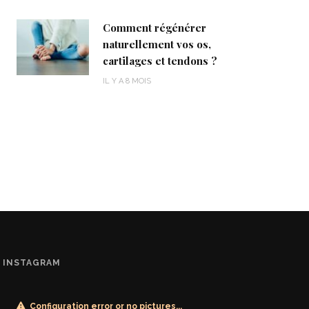
Comment régénérer
naturellement vos os,
cartilages et tendons ?
IL Y A 8 MOIS
INSTAGRAM
Configuration error or no pictures...