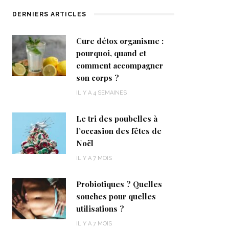
DERNIERS ARTICLES
Cure détox organisme :
pourquoi, quand et
comment accompagner
son corps ?
IL Y A 4 SEMAINES
Le tri des poubelles à
l’occasion des fêtes de
Noël
IL Y A 7 MOIS
Probiotiques ? Quelles
souches pour quelles
utilisations ?
IL Y A 7 MOIS