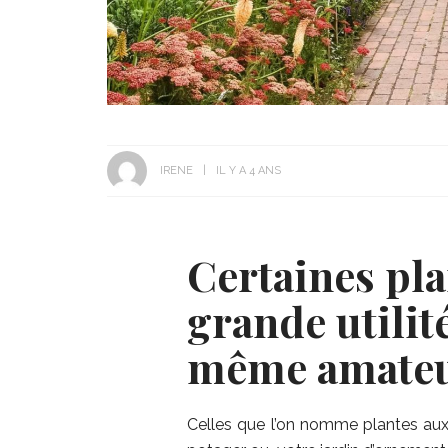
IRENE
IL Y A 4 ANS
Certaines pla
grande utilit
même amateu
Celles que l’on nomme plantes auxi