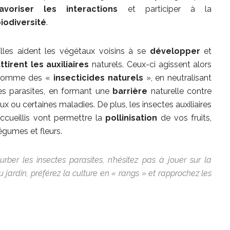
favoriser les interactions
et participer à la
iodiversité
.
lles aident les végétaux voisins à se
développer
et
ttirent les auxiliaires
naturels. Ceux-ci agissent alors
comme des «
insecticides naturels
», en neutralisant
es parasites, en formant une
barrière
naturelle contre
ux ou certaines maladies. De plus, les insectes auxiliaires
ccueillis vont permettre la
pollinisation
de vos fruits,
égumes et fleurs.
rber les insectes parasites, n’hésitez pas à jouer sur la
u jardin, préférez la culture en « rangs » et rapprochez les