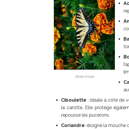
Ac
re
A
co
Ba
to
B
l’
li
Œillet d’Inde
C
au
Ciboulette
: idéale à côté de 
la carotte. Elle protège égaleme
repousse les pucerons.
Coriandre
: éloigne la mouche d