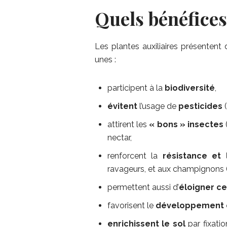
Quels bénéfices
Les plantes auxiliaires présenten
unes :
participent à la
biodiversité
,
évitent
l’usage de
pesticides
(
attirent les
« bons » insectes
(
nectar,
renforcent la
résistance et
ravageurs, et aux champignons 
permettent aussi d’
éloigner ce
favorisent le
développement 
enrichissent le sol
par fixatio