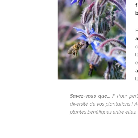
b
E
a
l
e
a
l
Savez-vous que… ?
Pour pertu
diversité de vos plantations ! A
plantes bénéfiques entre elles.