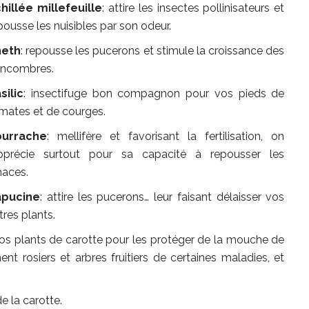
hillée millefeuille
: attire les insectes pollinisateurs et
pousse les nuisibles par son odeur.
neth
: repousse les pucerons et stimule la croissance des
ncombres.
silic
: insectifuge bon compagnon pour vos pieds de
mates et de courges.
ourrache
: mellifère et favorisant la fertilisation, on
apprécie surtout pour sa capacité à repousser les
maces.
apucine
: attire les pucerons… leur faisant délaisser vos
tres plants.
vos plants de carotte pour les protéger de la mouche de
nt rosiers et arbres fruitiers de certaines maladies, et
e la carotte.