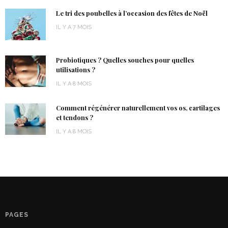
Le tri des poubelles à l’occasion des fêtes de Noël
IL Y A 7 MOIS
Probiotiques ? Quelles souches pour quelles
utilisations ?
IL Y A 8 MOIS
Comment régénérer naturellement vos os, cartilages
et tendons ?
IL Y A 8 MOIS
PAGES