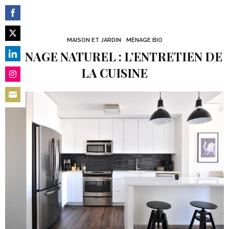
Share
on
MAISON ET JARDIN
MÉNAGE BIO
Share
Facebook
MÉNAGE NATUREL : L’ENTRETIEN DE
on
Share
LA CUISINE
Twitter
on
Share
LinkedIn
on
Share
Instagram
on
Email