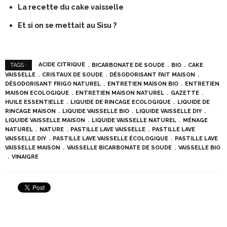
La recette du cake vaisselle
Et si on se mettait au Sisu ?
ACIDE CITRIQUE
BICARBONATE DE SOUDE
BIO
CAKE
TAGS :
VAISSELLE
CRISTAUX DE SOUDE
DÉSODORISANT FAIT MAISON
DÉSODORISANT FRIGO NATUREL
ENTRETIEN MAISON BIO
ENTRETIEN
MAISON ECOLOGIQUE
ENTRETIEN MAISON NATUREL
GAZETTE
HUILE ESSENTIELLE
LIQUIDE DE RINCAGE ECOLOGIQUE
LIQUIDE DE
RINCAGE MAISON
LIQUIDE VAISSELLE BIO
LIQUIDE VAISSELLE DIY
LIQUIDE VAISSELLE MAISON
LIQUIDE VAISSELLE NATUREL
MÉNAGE
NATUREL
NATURE
PASTILLE LAVE VAISSELLE
PASTILLE LAVE
VAISSELLE DIY
PASTILLE LAVE VAISSELLE ÉCOLOGIQUE
PASTILLE LAVE
VAISSELLE MAISON
VAISSELLE BICARBONATE DE SOUDE
VAISSELLE BIO
VINAIGRE