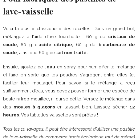
lave-vaisselle
Voici la plus « classique » des recettes. Dans un grand bol,
mélangez à l’aide d’une fourchette : 60 g de
cristaux de
soude,
60 g d’
acide citrique,
60 g de
bicarbonate de
soude
, ainsi que 60 g de
sel non traité.
Ensuite, ajoutez de l’
eau
en spray pour humidifier le mélange
et faire en sorte que les poudres s’agrègent entre elles (et
faciliter leur moulage). Pour savoir si le mélange a reçu
suffisamment d’eau, vous devez pouvoir former une espèce de
boule ni trop mouillée, ni qui se délite. Versez le mélange dans
des
moules à glaçons
en tassant bien. Laissez sécher
12
heures
. Vos tablettes vaisselles sont prêtes !
Tous les 10 lavages, il peut être intéressant d’utiliser une pastille
de lave-vaisselle du commerce (mais écologique tout de même)