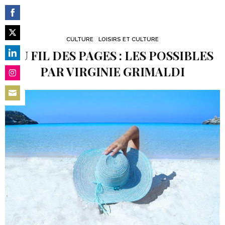
Share
on
CULTURE
LOISIRS ET CULTURE
Share
Facebook
AU FIL DES PAGES : LES POSSIBLES
on
Share
PAR VIRGINIE GRIMALDI
Twitter
on
Share
LinkedIn
on
Share
Instagram
on
Email