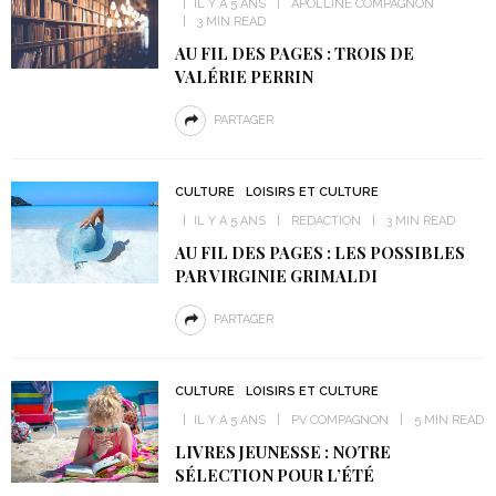
IL Y A 5 ANS
APOLLINE COMPAGNON
3 MIN READ
AU FIL DES PAGES : TROIS DE
VALÉRIE PERRIN
PARTAGER
CULTURE
LOISIRS ET CULTURE
IL Y A 5 ANS
REDACTION
3 MIN READ
AU FIL DES PAGES : LES POSSIBLES
PAR VIRGINIE GRIMALDI
PARTAGER
CULTURE
LOISIRS ET CULTURE
IL Y A 5 ANS
PV COMPAGNON
5 MIN READ
LIVRES JEUNESSE : NOTRE
SÉLECTION POUR L’ÉTÉ