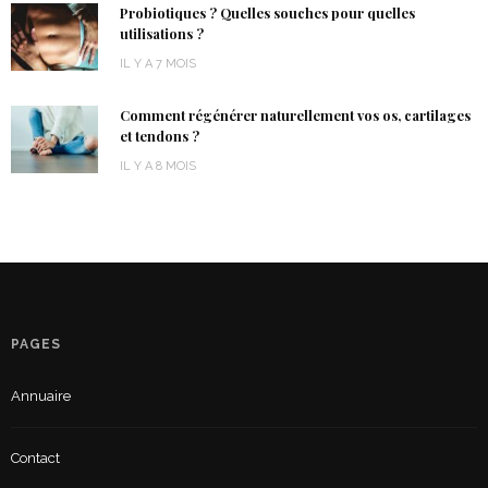
Probiotiques ? Quelles souches pour quelles
utilisations ?
IL Y A 7 MOIS
Comment régénérer naturellement vos os, cartilages
et tendons ?
IL Y A 8 MOIS
PAGES
Annuaire
Contact