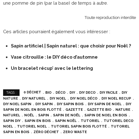
une pomme de pin (par la base) de temps à autre.
Toute reproduction interdite
Ces articles pourraient également vous intéresser :
Sapin artificiel | Sapin naturel : que choisir pour Noël ?
Vase citrouille : le DIY déco d’automne
Un bracelet récup’ avec le lettering
0 DÉCHET
BIO
DÉCO
DIY
DIY DECO
DIY FACILE
DIY
TAGS :
NATURE
DIY NATUREL
DIY NOEL
DIY NOEL DÉCO
DIY NOEL RECUP
DIY NOEL SAPIN
DIY SAPIN
DIY SAPIN BOIS
DIY SAPIN DE NOEL
DIY
SAPIN DE NOEL EN BOIS FLOTTÉ
GAZETTE
GAZETTE BIO
NATURE
NATUREL
NOËL
SAPIN
SAPIN DE NOËL
SAPIN DE NOEL EN BOIS
SAPIN DIY
SAPIN EN BOIS
SAPIN NOËL
TUTORIEL
TUTORIEL DECO
NOEL
TUTORIEL NOEL
TUTORIEL SAPIN BOIS FLOTTÉ
TUTORIEL
SAPIN EN BOIS
ZÉRO DÉCHET
ZERO WASTE