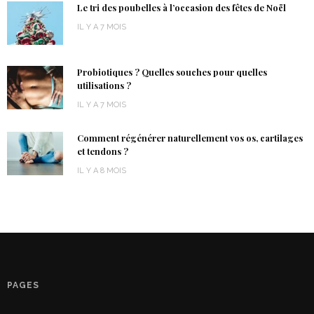
Le tri des poubelles à l’occasion des fêtes de Noël
IL Y A 7 MOIS
Probiotiques ? Quelles souches pour quelles
utilisations ?
IL Y A 7 MOIS
Comment régénérer naturellement vos os, cartilages
et tendons ?
IL Y A 8 MOIS
PAGES