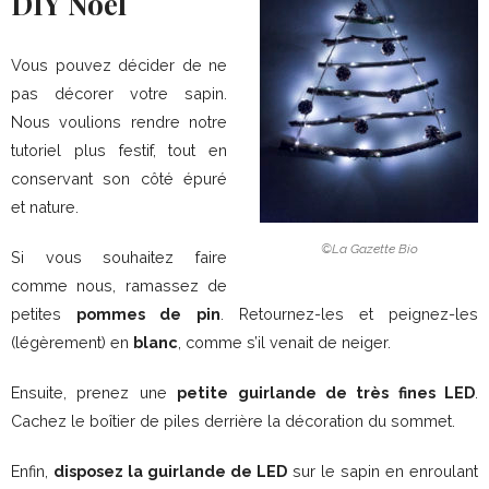
DIY Noël
Vous pouvez décider de ne
pas décorer votre sapin.
Nous voulions rendre notre
tutoriel plus festif, tout en
conservant son côté épuré
et nature.
©La Gazette Bio
Si vous souhaitez faire
comme nous, ramassez de
petites
pommes de pin
. Retournez-les et peignez-les
(légèrement) en
blanc
, comme s’il venait de neiger.
Ensuite, prenez une
petite guirlande de très fines LED
.
Cachez le boîtier de piles derrière la décoration du sommet.
Enfin,
disposez la guirlande de LED
sur le sapin en enroulant