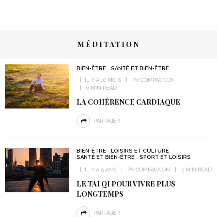
MÉDITATION
BIEN-ÊTRE
SANTÉ ET BIEN-ÊTRE
IL Y A 10 MOIS
PV COMPAGNON
6 MIN READ
LA COHÉRENCE CARDIAQUE
PARTAGER
BIEN-ÊTRE
LOISIRS ET CULTURE
SANTÉ ET BIEN-ÊTRE
SPORT ET LOISIRS
IL Y A 5 ANS
PV COMPAGNON
5 MIN READ
LE TAI QI POUR VIVRE PLUS
LONGTEMPS
PARTAGER