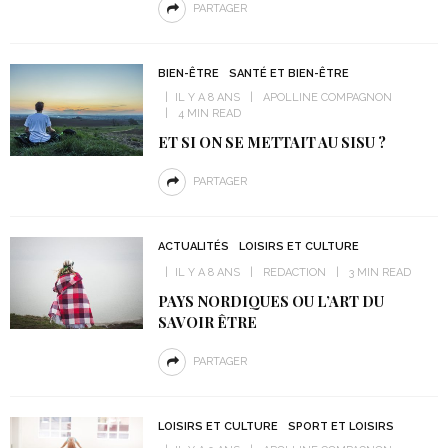
PARTAGER
BIEN-ÊTRE
SANTÉ ET BIEN-ÊTRE
IL Y A 8 ANS
APOLLINE COMPAGNON
4 MIN READ
ET SI ON SE METTAIT AU SISU ?
PARTAGER
ACTUALITÉS
LOISIRS ET CULTURE
IL Y A 8 ANS
REDACTION
3 MIN READ
PAYS NORDIQUES OU L’ART DU
SAVOIR ÊTRE
PARTAGER
LOISIRS ET CULTURE
SPORT ET LOISIRS