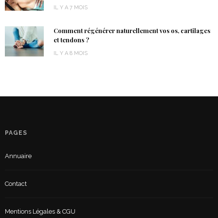
IL Y A 7 MOIS
Comment régénérer naturellement vos os, cartilages
et tendons ?
IL Y A 8 MOIS
PAGES
Annuaire
Contact
Mentions Légales & CGU