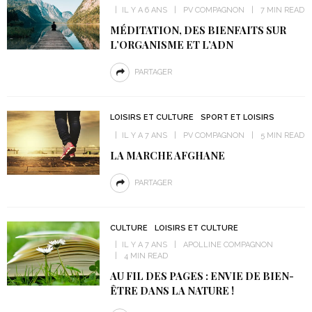
IL Y A 6 ANS
PV COMPAGNON
7 MIN READ
MÉDITATION, DES BIENFAITS SUR
L’ORGANISME ET L’ADN
PARTAGER
LOISIRS ET CULTURE
SPORT ET LOISIRS
IL Y A 7 ANS
PV COMPAGNON
5 MIN READ
LA MARCHE AFGHANE
PARTAGER
CULTURE
LOISIRS ET CULTURE
IL Y A 7 ANS
APOLLINE COMPAGNON
4 MIN READ
AU FIL DES PAGES : ENVIE DE BIEN-
ÊTRE DANS LA NATURE !