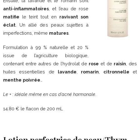
Ensuite, la lavande et le romarin sont
anti-inflammatoires
, et l’eau de rose
matifie
le teint tout en
ravivant son
éclat
. Un allié des peaux sujettes à
imperfections, même
matures
.
Formulation à 99 % naturelle et 20 %
issue de l’agriculture biologique,
contenant entre autres de l’hydrolat de
rose
et de
raisin
, des
huiles essentielles de
lavande
,
romarin
,
citronnelle
et
menthe
poivrée
…
Le + : idéale même en cas d’acné hormonale.
14.80 € le flacon de 200 mL
Lotion perfectrice de peau/Thym