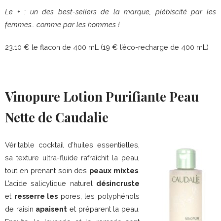
Le + : un des best-sellers de la marque, plébiscité par les
femmes… comme par les hommes !
23.10 € le flacon de 400 mL (19 € l’éco-recharge de 400 mL)
Vinopure Lotion Purifiante Peau
Nette de Caudalie
Véritable cocktail d’huiles essentielles,
sa texture ultra-fluide rafraîchit la peau,
tout en prenant soin des
peaux mixtes
.
L’acide salicylique naturel
désincruste
et
resserre les
pores, les polyphénols
de raisin
apaisent
et préparent la peau.