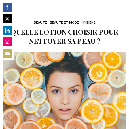
Share
on
BEAUTÉ
BEAUTÉ ET MODE
HYGIÈNE
Share
Facebook
QUELLE LOTION CHOISIR POUR
on
Share
NETTOYER SA PEAU ?
Twitter
on
Share
LinkedIn
on
Share
Instagram
on
Email