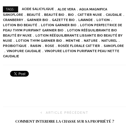
ACIDE SALICYLIQUE
ALOE VERA
AQUA MAGNIFICA
TAGS :
SANOFLORE
BEAUTÉ
BEAUTÉ BIO
BIO
CATTIER NUXE
CAUDALIE
CRANBERRY
GARNIER BIO
GAZETTE BIO
LAVANDE
LOTION
LOTION BIO BEAUTÉ
LOTION GARNIER BIO
LOTION PERFECTRICE DE
PEAU THYM PURIFIANT GARNIER BIO
LOTION RÉÉQUILIBRANTE BIO
BEAUTÉ BY NUXE
LOTION RÉÉQUILIBRANTE LISSANTE BIO BEAUTÉ BY
NUXE
LOTION THYM GARNIER BIO
MENTHE
NATURE
NATUREL
PROBIOTIQUE
RAISIN
ROSE
ROSÉE FLORALE CATTIER
SANOFLORE
VINOPURE CAUDALIE
VINOPURE LOTION PURIFIANTE PEAU NETTE
CAUDALIE
ARTICLE PRÉCÉDENT
COMMENT INTERDIRE LA CHASSE SUR SA PROPRIÉTÉ ?