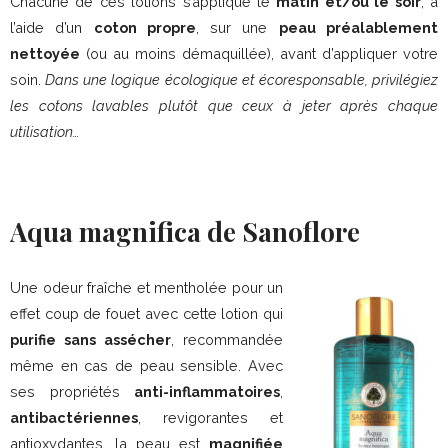
Chacune de ces lotions s’applique le
matin et/ou le soir
, à
l’aide d’un
coton propre
, sur une
peau préalablement
nettoyée
(ou au moins démaquillée), avant d’appliquer votre
soin.
Dans une logique écologique et écoresponsable, privilégiez
les cotons lavables plutôt que ceux à jeter après chaque
utilisation…
Aqua magnifica de Sanoflore
Une odeur fraîche et mentholée pour un
effet coup de fouet avec cette lotion qui
purifie sans assécher
, recommandée
même en cas de peau sensible. Avec
ses propriétés
anti-inflammatoires
,
antibactériennes
, revigorantes et
antioxydantes, la peau est
magnifiée