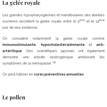
La gelée royale
Les glandes hypopharyngiennes et mandibulaires des abeilles
ème
ème
ouvrières secrètent la gelée royale, entre le 5
et le 14
jour de leur existence.
On considère notamment la gelée royale comme
immunostimulante
,
hypocholestérolémiante
et
anti-
artéritique
. Des scientifiques japonais ont également
démontré une activité oestrogénique améliorant les
[4]
symptômes de la ménopause.
On peut l’utiliser en
cures préventives annuelles
.
Le pollen