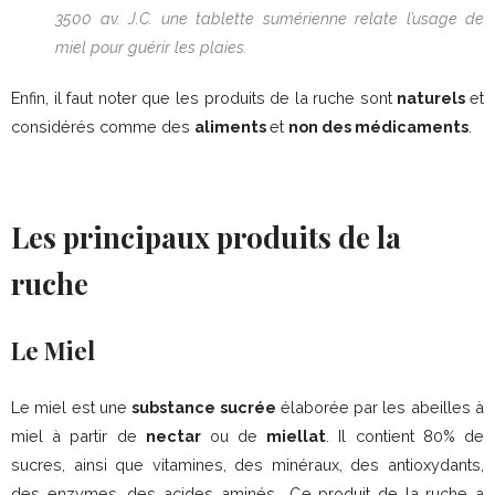
3500 av. J.C. une tablette sumérienne relate l’usage de
miel pour guérir les plaies.
Enfin, il faut noter que les produits de la ruche sont
naturels
et
considérés comme des
aliments
et
non des médicaments
.
Les principaux produits de la
ruche
Le Miel
Le miel est une
substance sucrée
élaborée par les abeilles à
miel à partir de
nectar
ou de
miellat
. Il contient 80% de
sucres, ainsi que vitamines, des minéraux, des antioxydants,
des enzymes, des acides aminés… Ce produit de la ruche a