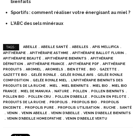
bienfaits
Sportifs : comment réaliser votre énergisant au miel ?
L’ABC des sels minéraux
ABEILLE
ABEILLE SANTÉ
ABEILLES
APIS MELLIFICA
TAGS :
APITHÉRAPIE
APITHÉRAPIE ASTHME
APITHÉRAPIE BALLOT FLURIN
APITHÉRAPIE BEAUTÉ
APITHÉRAPIE BIENFAITS
APITHÉRAPIE
DÉFINITION
APITHÉRAPIE FRANCE
APITHÉRAPIE PDF
APITHÉRAPIE
PRODUITS
AROMIEL
AROMIELS
BIEN ETRE
BIO
GAZETTE
GAZETTE BIO
GELÉE ROYALE
GELÉE ROYALE AVIS
GELÉE ROYALE
COMPOSITION
GELÉE ROYALE MIEL
L'APITHÉRAPIE BIENFAITS DES
PRODUITS DE LA RUCHE
MIEL
MIEL BIENFAITS
MIEL BIO
MIEL BIO
FRANCE
MIEL DE MANUKA
NATURE
POLLEN
POLLEN BIENFAITS
POLLEN BIO
POLLEN CRU
POLLEN D'ABEILLE
POLLEN EN PELOTE
PRODUITS DE LA RUCHE
PROPOLIS
PROPOLIS BIO
PROPOLIS
ENCEINTE
PROPOLIS PURE
PROPOLIS UTILISATION
RUCHE
SANTÉ
VENIN
VENIN ABEILLE
VENIN D'ABEILLE
VENIN D'ABEILLE BIENFAITS
VENIN D'ABEILLE HOMEOPATHIE
VENIN D'ABEILLE VERTU