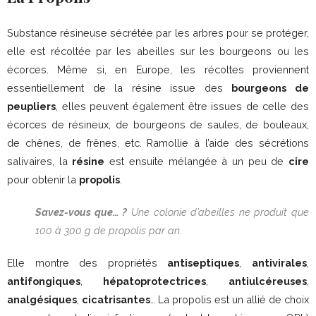
Substance résineuse sécrétée par les arbres pour se protéger,
elle est récoltée par les abeilles sur les bourgeons ou les
écorces. Même si, en Europe, les récoltes proviennent
essentiellement de la résine issue des
bourgeons de
peupliers
, elles peuvent également être issues de celle des
écorces de résineux, de bourgeons de saules, de bouleaux,
de chênes, de frênes, etc. Ramollie à l’aide des sécrétions
salivaires, la
résine
est ensuite mélangée à un peu de
cire
pour obtenir la
propolis
.
Savez-vous que… ?
Une colonie d’abeilles ne produit que
100 à 300 g de propolis par an.
Elle montre des propriétés
antiseptiques
,
antivirales
,
antifongiques
,
hépatoprotectrices
,
antiulcéreuses
,
analgésiques
,
cicatrisantes
… La propolis est un allié de choix