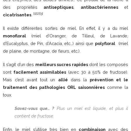
des propriétés
antiseptiques
,
antibactériennes
et
[1][2][3]
cicatrisantes
.
Il existe différentes sortes de miel. En effet, il y a du miel
monofloral
(miel d’Oranger, de Tilleul, de Lavande,
d’Eucalyptus, de Pin, d’Acacia, etc…) ainsi que
polyfloral
(miel
de plaine, de montagne, de fleurs, etc.).
Il s’agit d’un des
meilleurs sucres rapides
dont les composés
sont
facilement assimilables
(avec 30 à 50% de fructose).
Mais c’est avant tout un
allié
dans la
prévention et le
traitement des pathologies ORL saisonnières
comme la
toux.
Savez-vous que… ?
Plus un miel est liquide, et plus il
contient de fructose.
Enfin, le miel s’utilise très bien en
combinaison
avec des