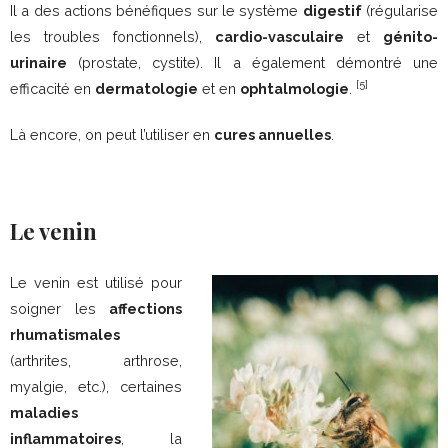
Il a des actions bénéfiques sur le système
digestif
(régularise
les troubles fonctionnels),
cardio-vasculaire
et
génito-
urinaire
(prostate, cystite). Il a également démontré une
[5]
efficacité en
dermatologie
et en
ophtalmologie
.
Là encore, on peut l’utiliser en
cures annuelles
.
Le venin
Le venin est utilisé pour
soigner les
affections
rhumatismales
(arthrites, arthrose,
myalgie, etc.), certaines
maladies
inflammatoires
, la