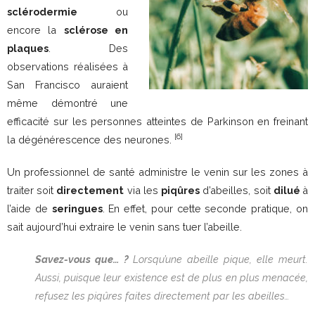
sclérodermie
ou
encore la
sclérose en
plaques
. Des
observations réalisées à
San Francisco auraient
même démontré une
efficacité sur les personnes atteintes de Parkinson en freinant
[6]
la dégénérescence des neurones.
Un professionnel de santé administre le venin sur les zones à
traiter soit
directement
via les
piqûres
d’abeilles, soit
dilué
à
l’aide de
seringues
. En effet, pour cette seconde pratique, on
sait aujourd’hui extraire le venin sans tuer l’abeille.
Savez-vous que… ?
Lorsqu’une abeille pique, elle meurt.
Aussi, puisque leur existence est de plus en plus menacée,
refusez les piqûres faites directement par les abeilles…