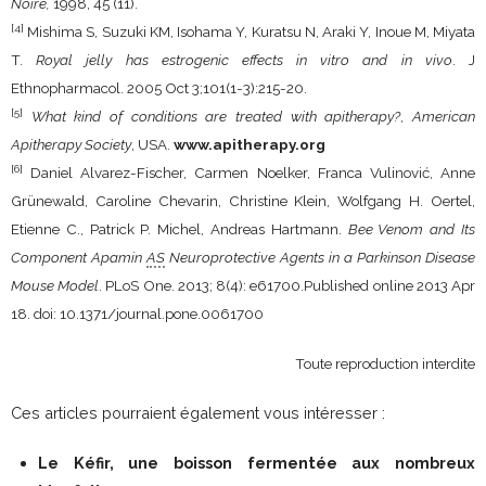
Noire,
1998, 45 (11).
[4]
Mishima S, Suzuki KM, Isohama Y, Kuratsu N, Araki Y, Inoue M, Miyata
T.
Royal jelly has estrogenic effects in vitro and in vivo
. J
Ethnopharmacol. 2005 Oct 3;101(1-3):215-20.
[5]
What kind of conditions are treated with apitherapy?
,
American
Apitherapy Society
, USA.
www.apitherapy.org
[6]
Daniel Alvarez-Fischer, Carmen Noelker, Franca Vulinović, Anne
Grünewald, Caroline Chevarin, Christine Klein, Wolfgang H. Oertel,
Etienne C., Patrick P. Michel, Andreas Hartmann.
Bee Venom and Its
Component Apamin
AS
Neuroprotective Agents in a Parkinson Disease
Mouse Model
. PLoS One. 2013; 8(4): e61700.Published online 2013 Apr
18. doi: 10.1371/journal.pone.0061700
Toute reproduction interdite
Ces articles pourraient également vous intéresser :
Le Kéfir, une boisson fermentée aux nombreux