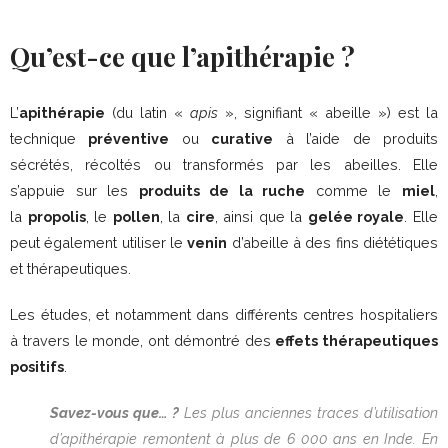
Qu’est-ce que l’apithérapie ?
L’
apithérapie
(du latin «
apis
», signifiant « abeille ») est la
technique
préventive
ou
curative
à l’aide de produits
sécrétés, récoltés ou transformés par les abeilles. Elle
s’appuie sur les
produits de la ruche
comme le
miel
,
la
propolis
, le
pollen
, la
cire
, ainsi que la
gelée royale
. Elle
peut également utiliser le
venin
d’abeille à des fins diététiques
et thérapeutiques.
Les études, et notamment dans différents centres hospitaliers
à travers le monde, ont démontré des
effets thérapeutiques
positifs
.
Savez-vous que… ?
Les plus anciennes traces d’utilisation
d’apithérapie remontent à plus de 6 000 ans en Inde. En