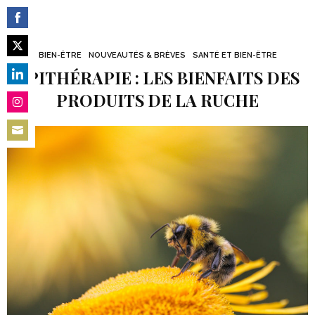
Share
on
BIEN-ÊTRE
NOUVEAUTÉS & BRÈVES
SANTÉ ET BIEN-ÊTRE
Share
Facebook
APITHÉRAPIE : LES BIENFAITS DES
on
Share
PRODUITS DE LA RUCHE
Twitter
on
Share
LinkedIn
on
Share
Instagram
on
Email