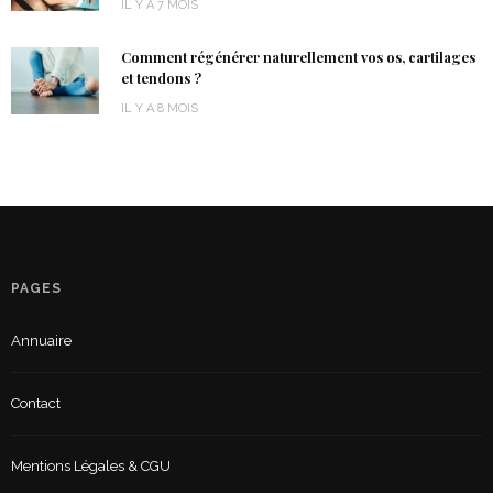
IL Y A 7 MOIS
Comment régénérer naturellement vos os, cartilages
et tendons ?
IL Y A 8 MOIS
PAGES
Annuaire
Contact
Mentions Légales & CGU