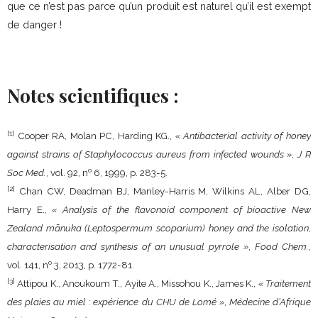
que ce n’est pas parce qu’un produit est naturel qu’il est exempt
de danger !
Notes scientifiques :
[1]
Cooper RA, Molan PC, Harding KG.,
« Antibacterial activity of honey
against strains of Staphylococcus aureus from infected wounds »
,
J R
o
Soc Med.
, vol. 92, n
6,‎ 1999, p. 283-5.
[2]
Chan CW, Deadman BJ, Manley-Harris M, Wilkins AL, Alber DG,
Harry E.,
« Analysis of the flavonoid component of bioactive New
Zealand mānuka (Leptospermum scoparium) honey and the isolation,
characterisation and synthesis of an unusual pyrrole »
,
Food Chem.
,
o
vol. 141, n
3,‎ 2013, p. 1772-81.
[3]
Attipou K., Anoukoum T., Ayite A., Missohou K., James K.,
« Traitement
des plaies au miel : expérience du CHU de Lomé »
,
Médecine d’Afrique