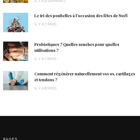
IL Y A 4 SEMAINES
Le tri des poubelles à l’occasion des fêtes de Noël
IL Y A 7 MOIS
Probiotiques ? Quelles souches pour quelles
utilisations ?
IL Y A 7 MOIS
Comment régénérer naturellement vos os, cartilages
et tendons ?
IL Y A 8 MOIS
PAGES