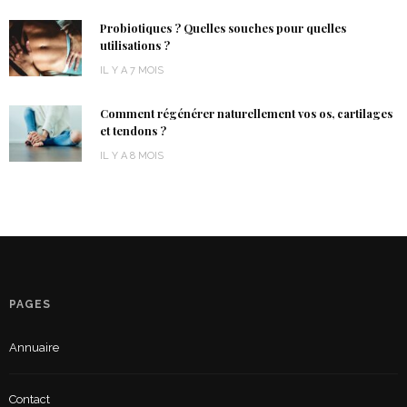
Probiotiques ? Quelles souches pour quelles
utilisations ?
IL Y A 7 MOIS
Comment régénérer naturellement vos os, cartilages
et tendons ?
IL Y A 8 MOIS
PAGES
Annuaire
Contact