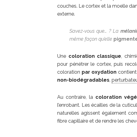
couches. Le cortex et la moelle dans
externe.
Savez-vous que… ? La
mélani
même façon qu’elle
pigmente
Une
coloration classique
, chim
pour pénétrer le cortex, puis reco
coloration
par oxydation
contient
non-biodégradables
,
perturbate
Au contraire, la
coloration végé
l’enrobant. Les écailles de la cutic
naturelles agissent également 
fibre capillaire et de rendre les chev