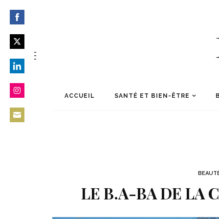
Share
on
Share
Facebook
on
Share
Twitter
on
ACCUEIL
SANTÉ ET BIEN-ÊTRE
Share
LinkedIn
on
Share
Instagram
on
Email
BEAUT
LE B.A-BA DE LA