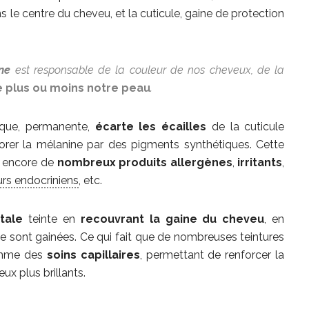
 le centre du cheveu, et la cuticule, gaine de protection
ne
est responsable de la couleur de nos cheveux, de la
 plus ou moins notre peau
.
ique, permanente,
écarte les écailles
de la cuticule
lorer la mélanine par des pigments synthétiques. Cette
 encore de
nombreux produits allergènes
,
irritants
,
urs endocriniens
, etc.
tale
teinte en
recouvrant la gaine du cheveu
, en
ule sont gainées. Ce qui fait que de nombreuses teintures
comme des
soins capillaires
, permettant de renforcer la
eux plus brillants.