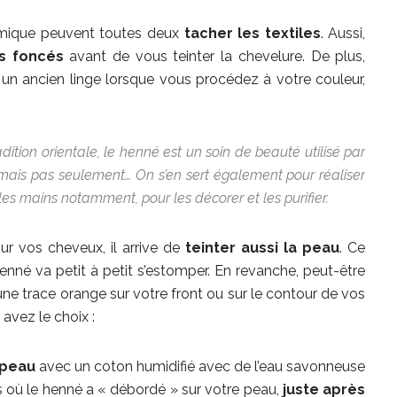
himique peuvent toutes deux
tacher les textiles
. Aussi,
s foncés
avant de vous teinter la chevelure. De plus,
un ancien linge lorsque vous procédez à votre couleur,
dition orientale, le henné est un soin de beauté utilisé par
mais pas seulement… On s’en sert également pour réaliser
es mains notamment, pour les décorer et les purifier.
ur vos cheveux, il arrive de
teinter aussi la peau
. Ce
henné va petit à petit s’estomper. En revanche, peut-être
une trace orange sur votre front ou sur le contour de vos
 avez le choix :
 peau
avec un coton humidifié avec de l’eau savonneuse
ts où le henné a « débordé » sur votre peau,
juste après