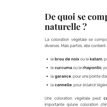
De quoi se com
naturelle ?
La coloration végétale se compos
diverses. Mais parfois, elle contient 
le
brou de noix
ou le
katam
, 
le
curcuma
ou le
rhapontic
, p
la
garance
, pour une pointe d’a
la
cannelle
, pour éclaircir lég
Une coloration végétale peut
c
importante qu’une coloration ch