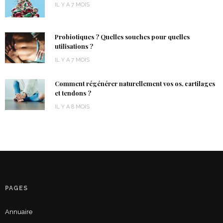
IL Y A 7 MOIS
Probiotiques ? Quelles souches pour quelles
utilisations ?
IL Y A 7 MOIS
Comment régénérer naturellement vos os, cartilages
et tendons ?
IL Y A 8 MOIS
PAGES
Annuaire