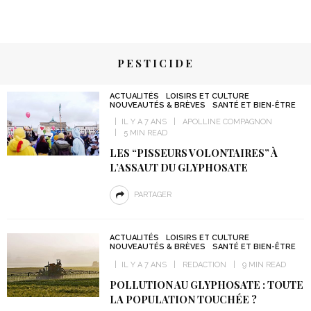
PESTICIDE
ACTUALITÉS
LOISIRS ET CULTURE
NOUVEAUTÉS & BRÈVES
SANTÉ ET BIEN-ÊTRE
IL Y A 7 ANS
APOLLINE COMPAGNON
5 MIN READ
LES “PISSEURS VOLONTAIRES” À
L’ASSAUT DU GLYPHOSATE
PARTAGER
ACTUALITÉS
LOISIRS ET CULTURE
NOUVEAUTÉS & BRÈVES
SANTÉ ET BIEN-ÊTRE
IL Y A 7 ANS
REDACTION
9 MIN READ
POLLUTION AU GLYPHOSATE : TOUTE
LA POPULATION TOUCHÉE ?