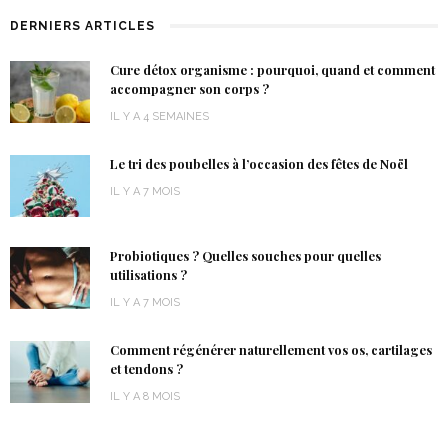
DERNIERS ARTICLES
Cure détox organisme : pourquoi, quand et comment
accompagner son corps ?
IL Y A 4 SEMAINES
Le tri des poubelles à l’occasion des fêtes de Noël
IL Y A 7 MOIS
Probiotiques ? Quelles souches pour quelles
utilisations ?
IL Y A 7 MOIS
Comment régénérer naturellement vos os, cartilages
et tendons ?
IL Y A 8 MOIS