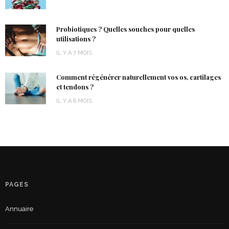
Probiotiques ? Quelles souches pour quelles
utilisations ?
IL Y A 7 MOIS
Comment régénérer naturellement vos os, cartilages
et tendons ?
IL Y A 8 MOIS
PAGES
Annuaire