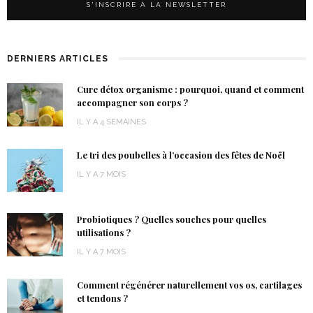
DERNIERS ARTICLES
Cure détox organisme : pourquoi, quand et comment
accompagner son corps ?
IL Y A 4 SEMAINES
Le tri des poubelles à l’occasion des fêtes de Noël
IL Y A 7 MOIS
Probiotiques ? Quelles souches pour quelles
utilisations ?
IL Y A 7 MOIS
Comment régénérer naturellement vos os, cartilages
et tendons ?