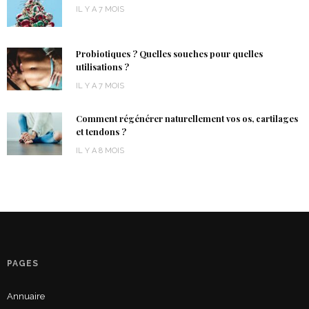
IL Y A 7 MOIS
Probiotiques ? Quelles souches pour quelles
utilisations ?
IL Y A 7 MOIS
Comment régénérer naturellement vos os, cartilages
et tendons ?
IL Y A 8 MOIS
PAGES
Annuaire