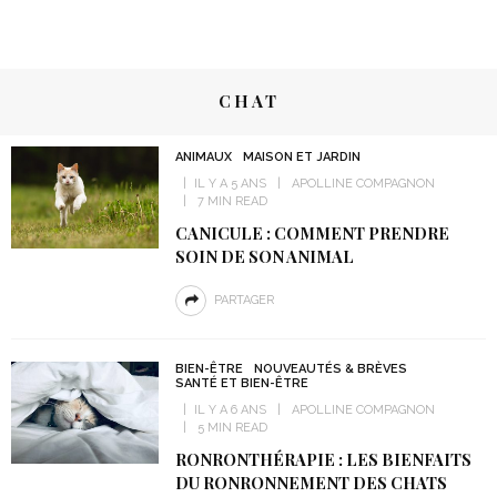
CHAT
ANIMAUX
MAISON ET JARDIN
IL Y A 5 ANS
APOLLINE COMPAGNON
7 MIN READ
CANICULE : COMMENT PRENDRE
SOIN DE SON ANIMAL
PARTAGER
BIEN-ÊTRE
NOUVEAUTÉS & BRÈVES
SANTÉ ET BIEN-ÊTRE
IL Y A 6 ANS
APOLLINE COMPAGNON
5 MIN READ
RONRONTHÉRAPIE : LES BIENFAITS
DU RONRONNEMENT DES CHATS