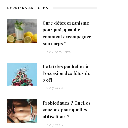
DERNIERS ARTICLES
Cure détox organisme :
pourquoi, quand et
comment accompagner
son corps ?
IL Y A 4 SEMAINES
Le tri des poubelles à
l’occasion des fêtes de
Noël
IL Y A 7 MOIS
Probiotiques ? Quelles
souches pour quelles
utilisations ?
IL Y A 7 MOIS