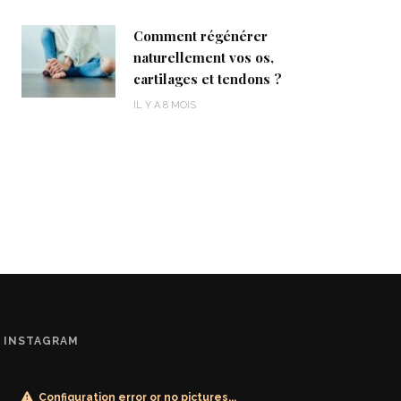
Comment régénérer
naturellement vos os,
cartilages et tendons ?
IL Y A 8 MOIS
INSTAGRAM
Configuration error or no pictures...