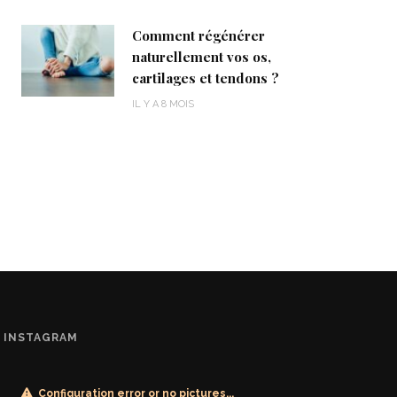
Comment régénérer
naturellement vos os,
cartilages et tendons ?
IL Y A 8 MOIS
INSTAGRAM
Configuration error or no pictures...