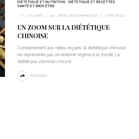
DIÉTÉTIQUE ET NUTRITION
DIÉTÉTIQUE ET RECETTES
SANTÉ ET BIEN-ÊTRE
IL Y A 5 ANS
par :
APOLLINE COMPAGNON
5 MIN READ
UN ZOOM SUR LA DIÉTÉTIQUE
CHINOISE
Contrairement aux idées reçues, la diététique chinoise
ne représente pas un énième régime à la mode. La
diététique chinoise s’inscrit
PARTAGER