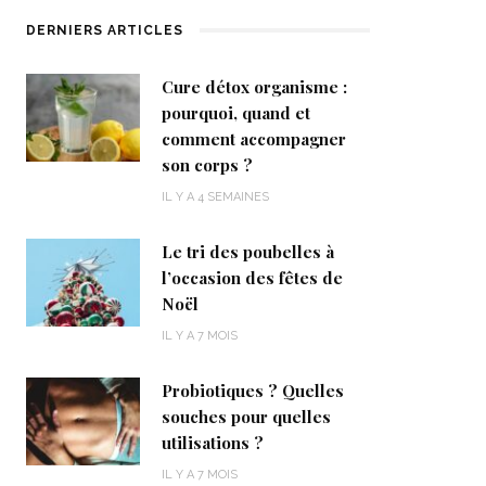
DERNIERS ARTICLES
Cure détox organisme :
pourquoi, quand et
comment accompagner
son corps ?
IL Y A 4 SEMAINES
Le tri des poubelles à
l’occasion des fêtes de
Noël
IL Y A 7 MOIS
Probiotiques ? Quelles
souches pour quelles
utilisations ?
IL Y A 7 MOIS