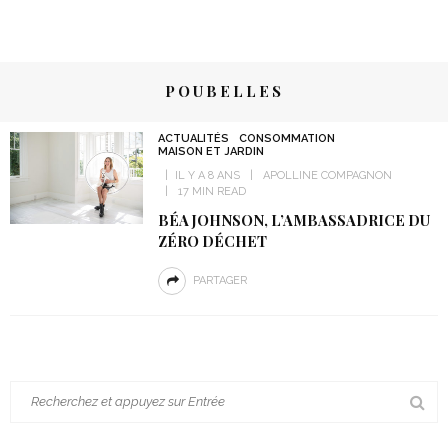
POUBELLES
ACTUALITÉS
CONSOMMATION
MAISON ET JARDIN
IL Y A 8 ANS
APOLLINE COMPAGNON
17 MIN READ
BÉA JOHNSON, L’AMBASSADRICE DU
ZÉRO DÉCHET
PARTAGER