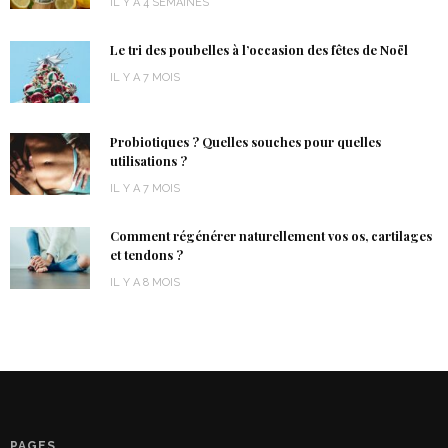
IL Y A 4 SEMAINES
Le tri des poubelles à l’occasion des fêtes de Noël
IL Y A 7 MOIS
Probiotiques ? Quelles souches pour quelles
utilisations ?
IL Y A 7 MOIS
Comment régénérer naturellement vos os, cartilages
et tendons ?
IL Y A 8 MOIS
PAGES