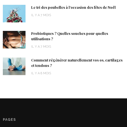
Le tri des poubelles à l’occasion des fêtes de Noël
IL Y A 7 MOIS
Probiotiques ? Quelles souches pour quelles
utilisations ?
IL Y A 7 MOIS
Comment régénérer naturellement vos os, cartilages
et tendons ?
IL Y A 8 MOIS
PAGES