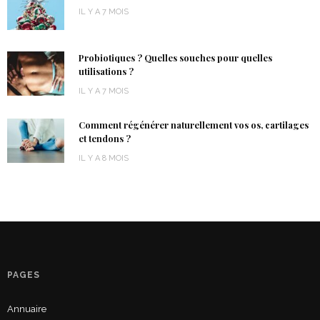
IL Y A 7 MOIS
Probiotiques ? Quelles souches pour quelles
utilisations ?
IL Y A 7 MOIS
Comment régénérer naturellement vos os, cartilages
et tendons ?
IL Y A 8 MOIS
PAGES
Annuaire