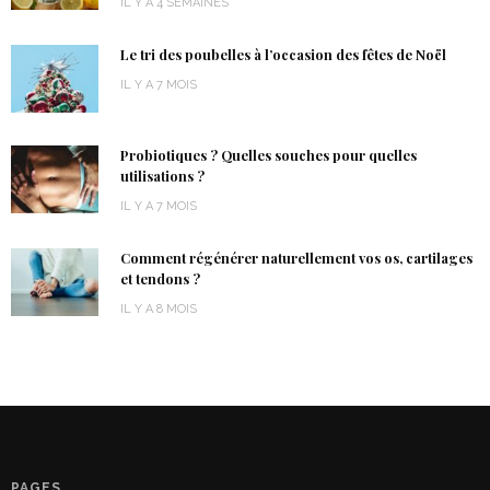
IL Y A 4 SEMAINES
Le tri des poubelles à l’occasion des fêtes de Noël
IL Y A 7 MOIS
Probiotiques ? Quelles souches pour quelles
utilisations ?
IL Y A 7 MOIS
Comment régénérer naturellement vos os, cartilages
et tendons ?
IL Y A 8 MOIS
PAGES