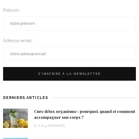
Prénom :
Adresse email :
DERNIERS ARTICLES
Cure détox organisme : pourquoi, quand et comment
accompagner son corps ?
IL Y A 4 SEMAINES