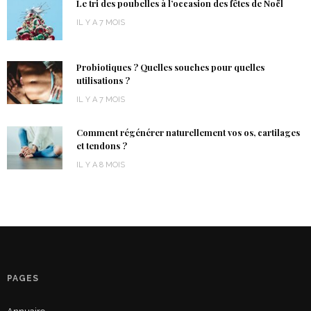
Le tri des poubelles à l’occasion des fêtes de Noël
IL Y A 7 MOIS
Probiotiques ? Quelles souches pour quelles
utilisations ?
IL Y A 7 MOIS
Comment régénérer naturellement vos os, cartilages
et tendons ?
IL Y A 8 MOIS
PAGES