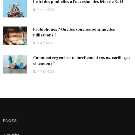
Le tri des poubelles à l’occasion des fêtes de Noël
IL Y A 7 MOIS
Probiotiques ? Quelles souches pour quelles
utilisations ?
IL Y A 7 MOIS
Comment régénérer naturellement vos os, cartilages
et tendons ?
IL Y A 8 MOIS
PAGES