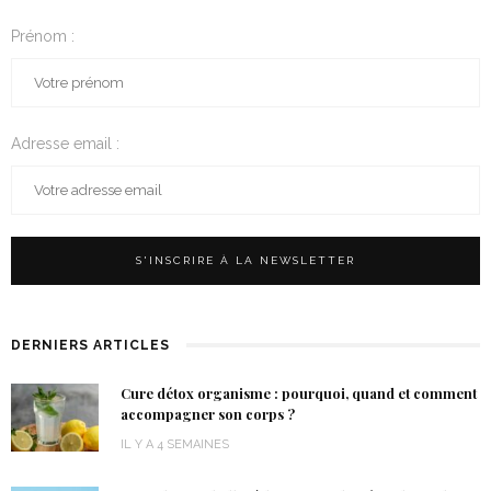
Prénom :
Adresse email :
DERNIERS ARTICLES
Cure détox organisme : pourquoi, quand et comment
accompagner son corps ?
IL Y A 4 SEMAINES