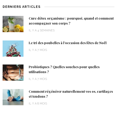
DERNIERS ARTICLES
Cure détox organisme : pourquoi, quand et comment
accompagner son corps ?
IL Y A 4 SEMAINES
Le tri des poubelles à l’occasion des fêtes de Noël
IL Y A 7 MOIS
Probiotiques ? Quelles souches pour quelles
utilisations ?
IL Y A 7 MOIS
Comment régénérer naturellement vos os, cartilages
et tendons ?
IL Y A 8 MOIS