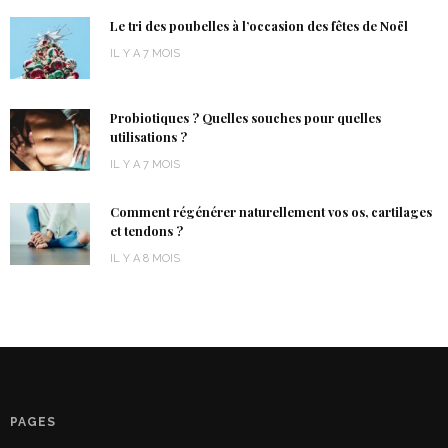
Le tri des poubelles à l’occasion des fêtes de Noël
IL Y A 7 MOIS
Probiotiques ? Quelles souches pour quelles
utilisations ?
IL Y A 7 MOIS
Comment régénérer naturellement vos os, cartilages
et tendons ?
IL Y A 8 MOIS
PAGES