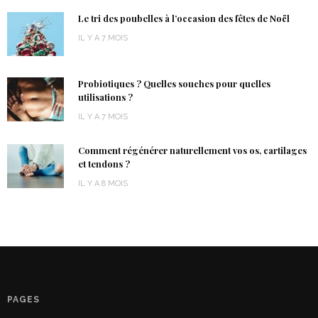
Le tri des poubelles à l’occasion des fêtes de Noël
IL Y A 7 MOIS
Probiotiques ? Quelles souches pour quelles
utilisations ?
IL Y A 7 MOIS
Comment régénérer naturellement vos os, cartilages
et tendons ?
IL Y A 8 MOIS
PAGES