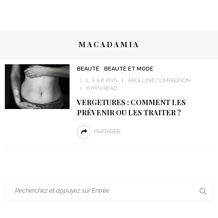
MACADAMIA
BEAUTÉ
BEAUTÉ ET MODE
IL Y A 8 ANS
APOLLINE COMPAGNON
6 MIN READ
VERGETURES : COMMENT LES
PRÉVENIR OU LES TRAITER ?
PARTAGER