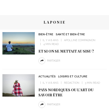
LAPONIE
BIEN-ÊTRE
SANTÉ ET BIEN-ÊTRE
IL Y A 8 ANS
APOLLINE COMPAGNON
4 MIN READ
ET SI ON SE METTAIT AU SISU ?
PARTAGER
ACTUALITÉS
LOISIRS ET CULTURE
IL Y A 8 ANS
REDACTION
3 MIN READ
PAYS NORDIQUES OU L’ART DU
SAVOIR ÊTRE
PARTAGER