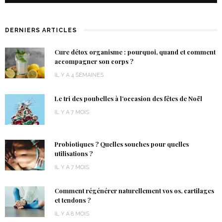
DERNIERS ARTICLES
Cure détox organisme : pourquoi, quand et comment
accompagner son corps ?
IL Y A 4 SEMAINES
Le tri des poubelles à l’occasion des fêtes de Noël
IL Y A 7 MOIS
Probiotiques ? Quelles souches pour quelles
utilisations ?
IL Y A 7 MOIS
Comment régénérer naturellement vos os, cartilages
et tendons ?
IL Y A 8 MOIS