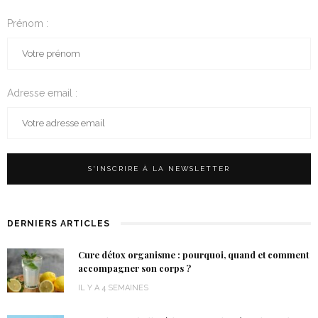
Prénom :
Adresse email :
DERNIERS ARTICLES
Cure détox organisme : pourquoi, quand et comment
accompagner son corps ?
IL Y A 4 SEMAINES