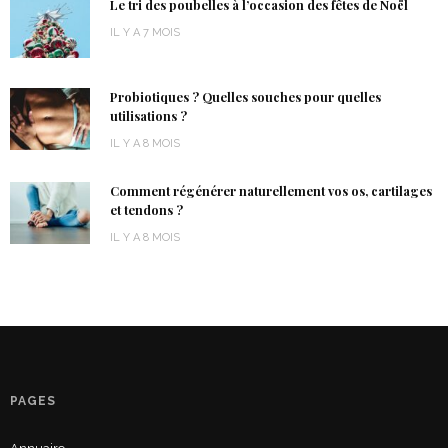
Le tri des poubelles à l’occasion des fêtes de Noël
IL Y A 7 MOIS
Probiotiques ? Quelles souches pour quelles
utilisations ?
IL Y A 8 MOIS
Comment régénérer naturellement vos os, cartilages
et tendons ?
IL Y A 8 MOIS
PAGES