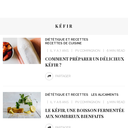
KÉFIR
DIÉTÉTIQUE ET RECETTES
RECETTES DE CUISINE
IL Y A 7 ANS
PV COMPAGNON
6 MIN READ
COMMENT PRÉPARER UN DÉLICIEUX
KÉFIR ?
PARTAGER
DIÉTÉTIQUE ET RECETTES
LES ALICAMENTS
IL Y A 8 ANS
PV COMPAGNON
5 MIN READ
LE KÉFIR, UNE BOISSON FERMENTÉE
AUX NOMBREUX BIENFAITS
PARTAGER