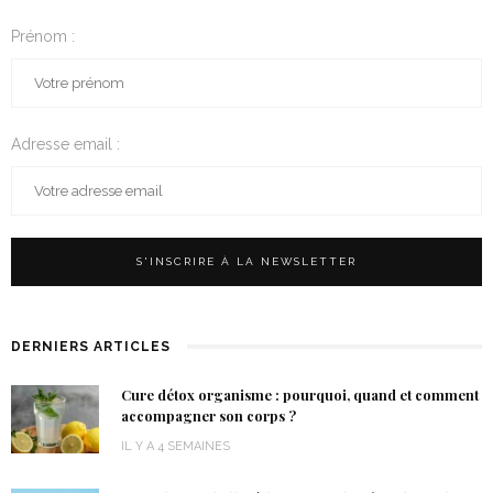
Prénom :
Adresse email :
DERNIERS ARTICLES
Cure détox organisme : pourquoi, quand et comment
accompagner son corps ?
IL Y A 4 SEMAINES