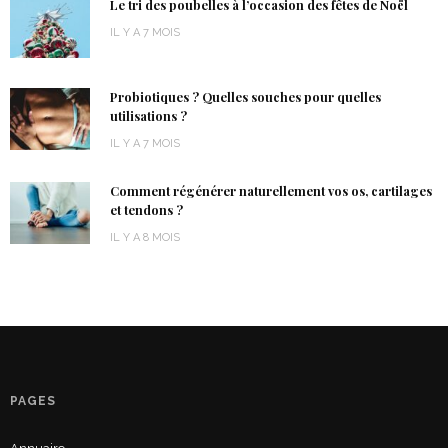
Le tri des poubelles à l’occasion des fêtes de Noël
IL Y A 7 MOIS
Probiotiques ? Quelles souches pour quelles
utilisations ?
IL Y A 7 MOIS
Comment régénérer naturellement vos os, cartilages
et tendons ?
IL Y A 8 MOIS
PAGES