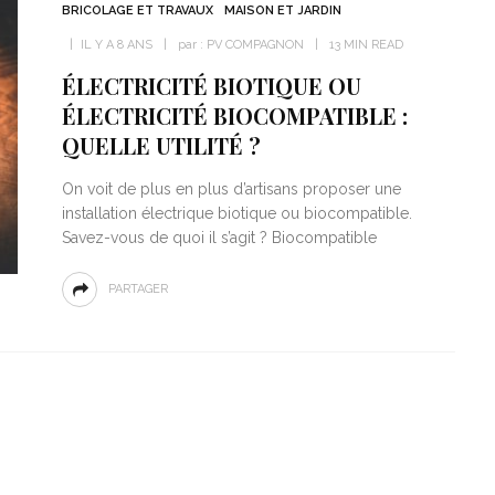
BRICOLAGE ET TRAVAUX
MAISON ET JARDIN
IL Y A 8 ANS
par :
PV COMPAGNON
13 MIN READ
ÉLECTRICITÉ BIOTIQUE OU
ÉLECTRICITÉ BIOCOMPATIBLE :
QUELLE UTILITÉ ?
On voit de plus en plus d’artisans proposer une
installation électrique biotique ou biocompatible.
Savez-vous de quoi il s’agit ? Biocompatible
PARTAGER