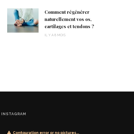
Comment régénérer
naturellement vos os,
cartilages et tendons ?
IL Y A 8 MOIS
INSTAGRAM
Configuration error or no pictures...