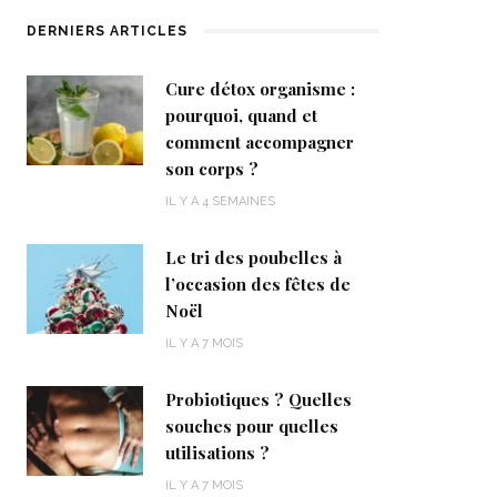
DERNIERS ARTICLES
Cure détox organisme :
pourquoi, quand et
comment accompagner
son corps ?
IL Y A 4 SEMAINES
Le tri des poubelles à
l’occasion des fêtes de
Noël
IL Y A 7 MOIS
Probiotiques ? Quelles
souches pour quelles
utilisations ?
IL Y A 7 MOIS