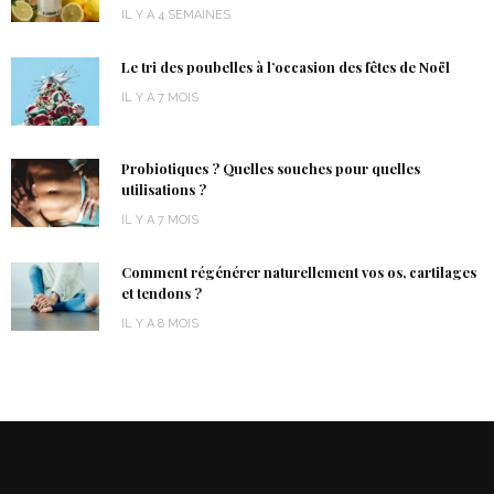
IL Y A 4 SEMAINES
Le tri des poubelles à l’occasion des fêtes de Noël
IL Y A 7 MOIS
Probiotiques ? Quelles souches pour quelles
utilisations ?
IL Y A 7 MOIS
Comment régénérer naturellement vos os, cartilages
et tendons ?
IL Y A 8 MOIS