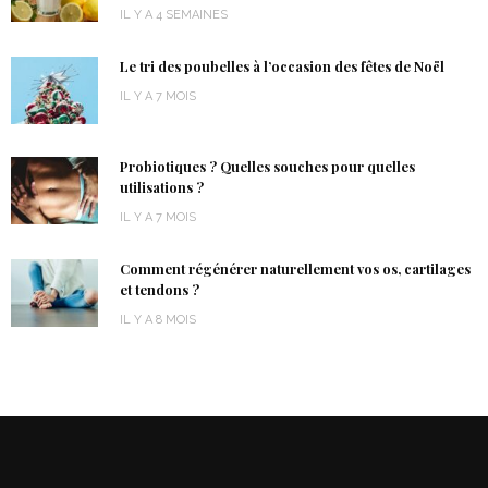
IL Y A 4 SEMAINES
Le tri des poubelles à l’occasion des fêtes de Noël
IL Y A 7 MOIS
Probiotiques ? Quelles souches pour quelles
utilisations ?
IL Y A 7 MOIS
Comment régénérer naturellement vos os, cartilages
et tendons ?
IL Y A 8 MOIS