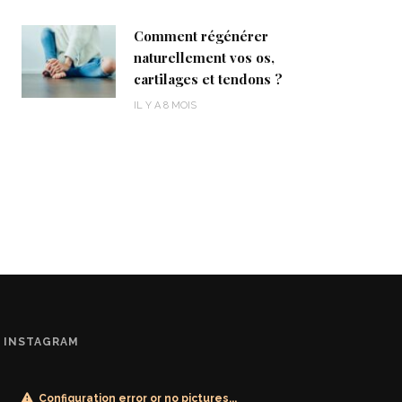
Comment régénérer
naturellement vos os,
cartilages et tendons ?
IL Y A 8 MOIS
INSTAGRAM
Configuration error or no pictures...