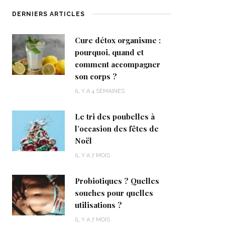
DERNIERS ARTICLES
Cure détox organisme :
pourquoi, quand et
comment accompagner
son corps ?
IL Y A 4 SEMAINES
Le tri des poubelles à
l’occasion des fêtes de
Noël
IL Y A 7 MOIS
Probiotiques ? Quelles
souches pour quelles
utilisations ?
IL Y A 7 MOIS